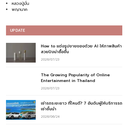
หลวงปู่มั่น
พญานาค
UPDATE
How to แต่งรูปขายของด้วย AI ให้ภาพสินค้า
สวยปังน่าซื้อขึ้น
2026/07/23
The Growing Popularity of Online
Entertainment in Thailand
2026/07/23
เช่ารถระยะยาว ที่ไหนดี? 7 อันดับผู้ให้บริการรถ
เช่าชั้นนำ
2026/06/24