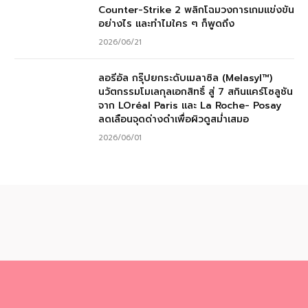
Counter-Strike 2 พลิกโฉมวงการเกมแข่งขัน
อย่างไร และทำไมใคร ๆ ก็พูดถึง
2026/06/21
ลอรีอัล กรุ๊ปยกระดับเมลาซิล (Melasyl™)
นวัตกรรมโมเลกุลเอกสิทธิ์ สู่ 7 สกินแคร์โซลูชัน
จาก LOréal Paris และ La Roche- Posay
ลดเลือนจุดด่างดำเพื่อผิวดูสม่ำเสมอ
2026/06/01