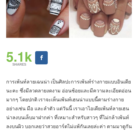
5.1k
SHARES
การเพ้นท์ลายเฉนน่า เป็นศิลปะการเพ้นท์ร่างกายแบบอินเดีย
นะคะ ซึ่งมีลวดลายงดงาม อ่อนช้อยและมีความละเอียดอ่อน
มากๆ โดยปกติ เราจะเห็นเพ้นท์เฮนน่าแบบนี้ตามร่างกาย
อย่างเช่น มือ และลำตัว แต่วันนี้ เราเอาไอเดียเพ้นท์ลายเฮน
น่าลงบนเล็บมาฝากค่า ที่เหมาะสำหรับสาวๆ ที่ไม่กล้าเพ้นท์
ลงบนผิว บอกเลยว่าสวยอาร์ตไม่แพ้กันเลยล่ะค่า ตามมาดูกัน