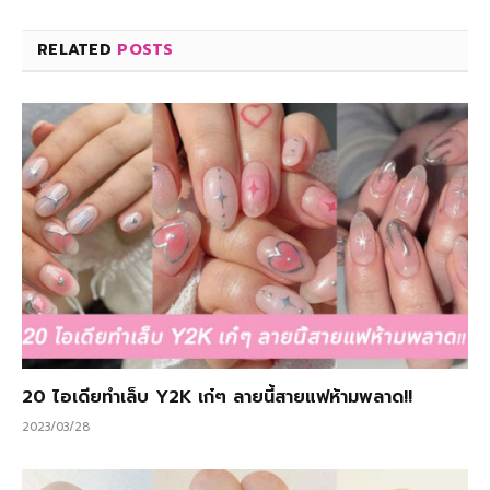
RELATED
POSTS
20 ไอเดียทำเล็บ Y2K เก๋ๆ ลายนี้สายแฟห้ามพลาด!!
2023/03/28