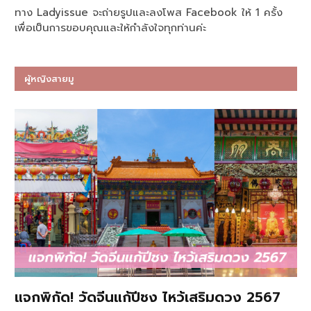
ทาง Ladyissue จะถ่ายรูปและลงโพส Facebook ให้ 1 ครั้ง
เพื่อเป็นการขอบคุณและให้กำลังใจทุกท่านค่ะ
ผู้หญิงสายมู
แจกพิกัด! วัดจีนแก้ปีชง ไหว้เสริมดวง 2567