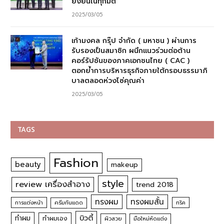
ยั่งยืนในทุกมิติ
2025/03/05
เก้ามงคล กรุ๊ป จำกัด ( มหาชน ) ผ่านการ
รับรองเป็นสมาชิก ผนึกแนวร่วมต่อต้าน
คอร์รัปชันของภาคเอกชนไทย ( CAC )
ตอกย้ำการบริหารธุรกิจภายใต้กรอบธรรมาภิ
บาลตลอดห่วงโซ่คุณค่า
2025/03/05
TAGS
Fashion
beauty
makeup
style
review เครื่องสำอาง
trend 2018
ทรงผม
ทรงผมสั้น
การแต่งหน้า
ครีมกันแดด
ทริค
บิวตี้
ทำผม
ทำผมเอง
ผิวสวย
มือใหม่หัดแต่ง