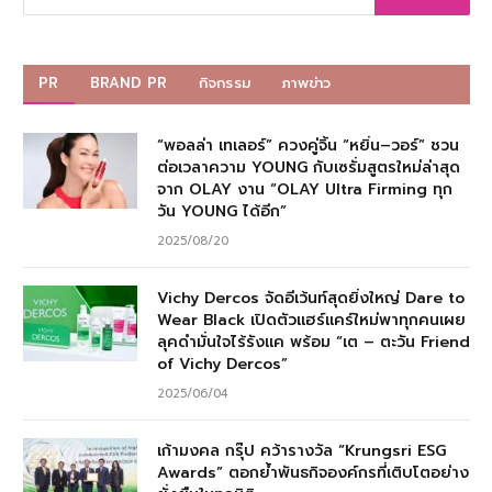
PR
BRAND PR
กิจกรรม
ภาพข่าว
“พอลล่า เทเลอร์” ควงคู่จิ้น “หยิ่น–วอร์” ชวน
ต่อเวลาความ YOUNG กับเซรั่มสูตรใหม่ล่าสุด
จาก OLAY งาน “OLAY Ultra Firming ทุก
วัน YOUNG ได้อีก”
2025/08/20
Vichy Dercos จัดอีเว้นท์สุดยิ่งใหญ่ Dare to
Wear Black เปิดตัวแฮร์แคร์ใหม่พาทุกคนเผย
ลุคดำมั่นใจไร้รังแค พร้อม “เต – ตะวัน Friend
of Vichy Dercos”
2025/06/04
เก้ามงคล กรุ๊ป คว้ารางวัล “Krungsri ESG
Awards” ตอกย้ำพันธกิจองค์กรที่เติบโตอย่าง