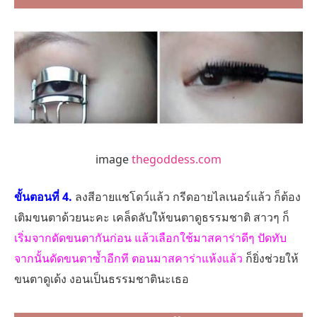
image
thegoddess.com
ขั้นตอนที่ 4.
ลงสีอายแชโดว์แล้ว กรีดอายไลเนอร์แล้ว ก็ต้อง
เติมขนตาด้วยนะคะ เคล็ดลับให้ขนตาดูธรรมชาติ สาวๆ ก็
เริ่มจากดัดขนตากันก่อน แล้วเลือกใช้มาสคาร่าดีๆ ปัดทับ
จากนั้นดัดขนตาซ้ำอีกที ตอนมาสคาร่าแห้งแล้ว
ก็ยิ่งช่วยให้
ขนตาดูเด้ง งอนเป็นธรรมชาตินะเธอ