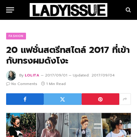
FASHION
20 แฟชั่นสตรีทสไตล์ 2017 ที่เข้า
กับทรงผมดังโงะ
By
LOLITA
2017/09/01
Updated:
2017/09/04
No Comments
1 Min Read