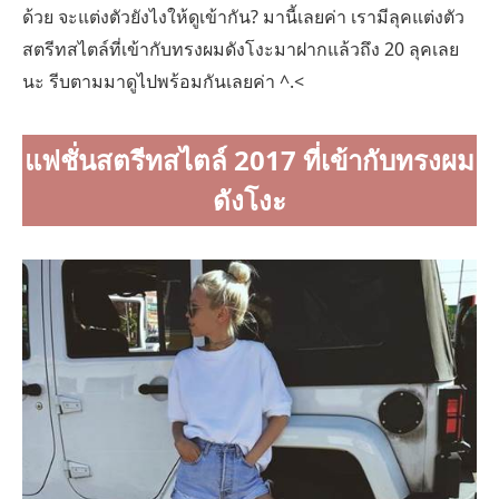
ด้วย จะแต่งตัวยังไงให้ดูเข้ากัน? มานี้เลยค่า เรามีลุคแต่งตัว
สตรีทสไตล์ที่เข้ากับทรงผมดังโงะมาฝากแล้วถึง 20 ลุคเลย
นะ รีบตามมาดูไปพร้อมกันเลยค่า ^.<
แฟชั่นสตรีทสไตล์ 2017 ที่เข้ากับทรงผม
ดังโงะ