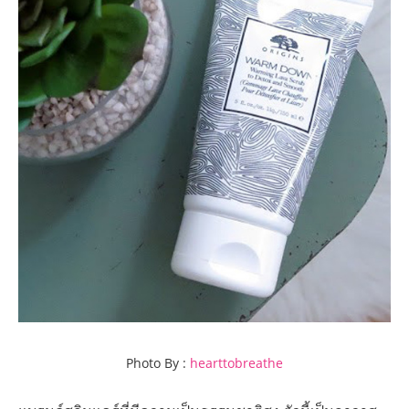
Photo By :
hearttobreathe