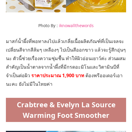
Photo By :
iknowallthewords
มาสก์น้ำผึ้งที่พอทาลงไปแล้วเกลี่ยเนื้อผลิตภัณฑ์ที่เป็นเจลจะ
เปลี่ยนสีจากสีส้มๆ เหลืองๆ ไปเป็นสีออกขาว แล้วจะรู้สึกอุ่นๆ
นะ ตัวนี้ช่วยเรื่องความชุ่มชื้น ทำให้ผิวอ่อนเยาว์ค่ะ ส่วนผสม
สำคัญเป็นน้ำตาลจากน้ำผึ้งที่มีกรดอะมิโนและวิตามินบีที่
จำเป็นต่อผิว
ราคาประมาณ 1,900 บาท
ต้องพรีออเดอร์เอา
นะคะ ยังไม่มีในไทยค่า
Crabtree & Evelyn La Source
Warming Foot Smoother