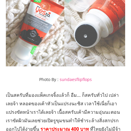
Photo By :
sundaesflipflops
เป็นสครับที่มองแพ็คเกจจิ้งแล้วก็ อืม… ก็สครับทั่วไป เปล่า
เลยจ้า หลอดของเค้าหัวเป็นแปรงนะซิส เวลาใช้เนี่ยก็เอา
แปรงขัดหน้าเราได้เลยจ้า เนื้อสครับเค้ามีความอุ่นนะตอน
เราขัดผิวมันเลยช่วยเปิดรูขุมขนทำให้ชำระล้างสิ่งสกปรก
ออกไปได้ง่ายขึ้น
ราคาประมาณ 400 บาท
ที่ไทยยังไม่มีจ้า