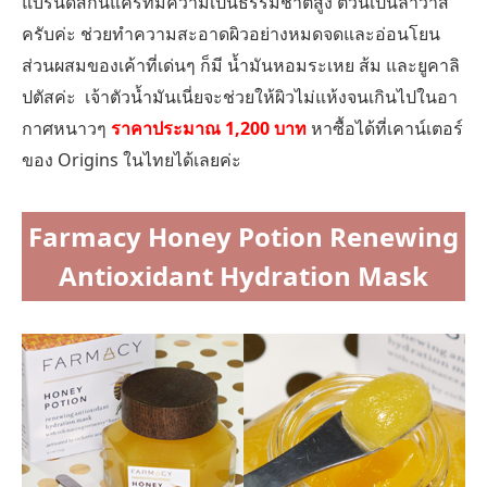
แบรนด์สกินแคร์ที่มีความเป็นธรรมชาติสูง ตัวนี้เป็นลาวาส
ครับค่ะ ช่วยทำความสะอาดผิวอย่างหมดจดและอ่อนโยน
ส่วนผสมของเค้าที่เด่นๆ ก็มี น้ำมันหอมระเหย ส้ม และยูคาลิ
ปตัสค่ะ เจ้าตัวน้ำมันเนี่ยจะช่วยให้ผิวไม่แห้งจนเกินไปในอา
กาศหนาวๆ
ราคาประมาณ 1,200 บาท
หาซื้อได้ที่เคาน์เตอร์
ของ Origins ในไทยได้เลยค่ะ
Farmacy Honey Potion Renewing
Antioxidant Hydration Mask