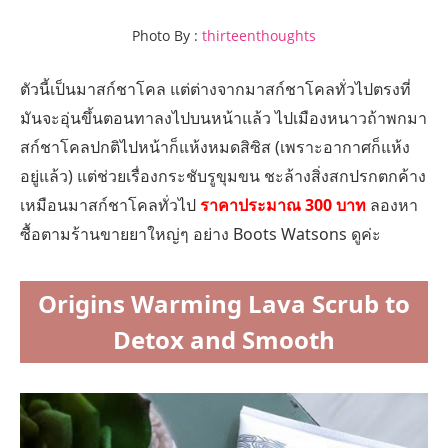
Photo By :
thirteenthoughts
ตัวนี้เป็นมาสก์ชาโคล แต่ต่างจากมาสก์ชาโคลทั่วไปตรงที่
มันจะอุ่นขึ้นตอนทาลงไปบนหน้าแล้ว ไปเมืองหนาวถ้าพกมา
สก์ชาโคลปกติไปหน้าก็แห้งหมดสิซิส (เพราะอากาศก็แห้ง
อยู่แล้ว) แต่ช่วยเรื่องกระชับรูขุมขน ชะล้างสิ่งสกปรกตกค้าง
เหมือนมาสก์ชาโคลทั่วไป
ราคาประมาณ 300 บาท
ลองหา
ซื้อตามร้านขายยาใหญ่ๆ อย่าง Boots Watsons ดูค่ะ
Origins Warming Lava Scrub to
Detox and Smooth