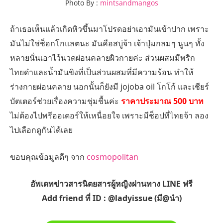
Photo By :
mintsandmangos
ถ้าเธอเห็นแล้วเกิดหิวขึ้นมาโปรดอย่าเอามันเข้าปาก เพราะ
มันไม่ใช่ช็อกโกแลตนะ มันคือสบู่จ้า เจ้าปุ่มกลมๆ นูนๆ ทั้ง
หลายนั่นเอาไว้นวดผ่อนคลายผิวกายค่ะ ส่วนผสมมีพริก
ไทยดำและน้ำมันขิงที่เป็นส่วนผสมที่มีความร้อน ทำให้
ร่างกายผ่อนคลาย นอกนั้นก็ยังมี jojoba oil โกโก้ และเชียร์
บัตเตอร์ช่วยเรื่องความชุ่มชื้นค่ะ
ราคาประมาณ 500 บาท
ไม่ต้องไปพรีออเดอร์ให้เหนื่อยใจ เพราะมีช็อปที่ไทยจ้า ลอง
ไปเลือกดูกันได้เลย
ขอบคุณข้อมูลดีๆ จาก
cosmopolitan
อัพเดทข่าวสารนิตยสารผู้หญิงผ่านทาง LINE ฟรี
Add friend ที่ ID : @ladyissue (มี@นำ)