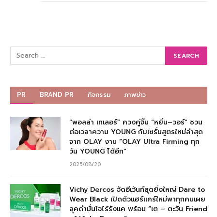
PR
BRAND PR
กิจกรรม
ภาพข่าว
“พอลล่า เทเลอร์” ควงคู่จิ้น “หยิ่น–วอร์” ชวน
ต่อเวลาความ YOUNG กับเซรั่มสูตรใหม่ล่าสุด
จาก OLAY งาน “OLAY Ultra Firming ทุก
วัน YOUNG ได้อีก”
2025/08/20
Vichy Dercos จัดอีเว้นท์สุดยิ่งใหญ่ Dare to
Wear Black เปิดตัวแฮร์แคร์ใหม่พาทุกคนเผย
ลุคดำมั่นใจไร้รังแค พร้อม “เต – ตะวัน Friend