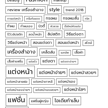
beauty
makeup
style
review เครื่องสำอาง
trend 2018
ทรงผม
ทรงผมสั้น
การแต่งหน้า
ครีมกันแดด
ทริค
บิวตี้
ทำผม
ทำผมเอง
ผิวสวย
มือใหม่หัดแต่ง
วิธีแต่งตา
ลิปสติก
รีวิวลิปสติก
ลดน้ำหนัก
วิธีแต่งหน้า
สอนแต่งหน้า
สอนแต่งตา
สไตล์
เครื่องสำอาง
เคล็ดลับ
เสื้อผ้า
เมคอัพ
แต่งตา
เสื้อผ้าแฟชั่น
แต่งตัว
แต่งตาง่ายๆ
แต่งหน้า
แต่งหน้าง่ายๆ
แต่งหน้าสวยๆ
แต่งหน้าเอง
แต่งหน้าสายฝอ
แต่งหน้าเกาหลี
แต่งหน้าใสๆ
แต่งหน้าเองง่ายๆ
แต่งหน้าเองสวยๆ
แฟชั่น
ไอเดียทำเล็บ
แฟชั่นผู้หญิง