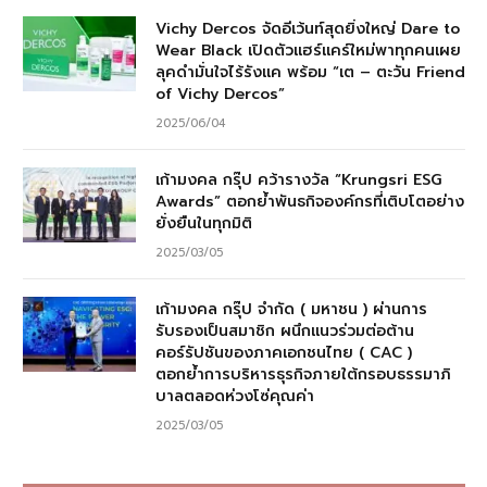
Vichy Dercos จัดอีเว้นท์สุดยิ่งใหญ่ Dare to
Wear Black เปิดตัวแฮร์แคร์ใหม่พาทุกคนเผย
ลุคดำมั่นใจไร้รังแค พร้อม “เต – ตะวัน Friend
of Vichy Dercos”
2025/06/04
เก้ามงคล กรุ๊ป คว้ารางวัล “Krungsri ESG
Awards” ตอกย้ำพันธกิจองค์กรที่เติบโตอย่าง
ยั่งยืนในทุกมิติ
2025/03/05
เก้ามงคล กรุ๊ป จำกัด ( มหาชน ) ผ่านการ
รับรองเป็นสมาชิก ผนึกแนวร่วมต่อต้าน
คอร์รัปชันของภาคเอกชนไทย ( CAC )
ตอกย้ำการบริหารธุรกิจภายใต้กรอบธรรมาภิ
บาลตลอดห่วงโซ่คุณค่า
2025/03/05