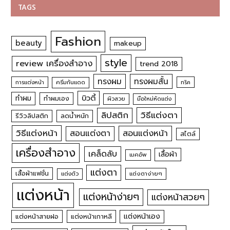
TAGS
Fashion
beauty
makeup
style
review เครื่องสำอาง
trend 2018
ทรงผม
ทรงผมสั้น
การแต่งหน้า
ครีมกันแดด
ทริค
บิวตี้
ทำผม
ทำผมเอง
ผิวสวย
มือใหม่หัดแต่ง
วิธีแต่งตา
ลิปสติก
รีวิวลิปสติก
ลดน้ำหนัก
วิธีแต่งหน้า
สอนแต่งหน้า
สอนแต่งตา
สไตล์
เครื่องสำอาง
เคล็ดลับ
เสื้อผ้า
เมคอัพ
แต่งตา
เสื้อผ้าแฟชั่น
แต่งตัว
แต่งตาง่ายๆ
แต่งหน้า
แต่งหน้าง่ายๆ
แต่งหน้าสวยๆ
แต่งหน้าเอง
แต่งหน้าสายฝอ
แต่งหน้าเกาหลี