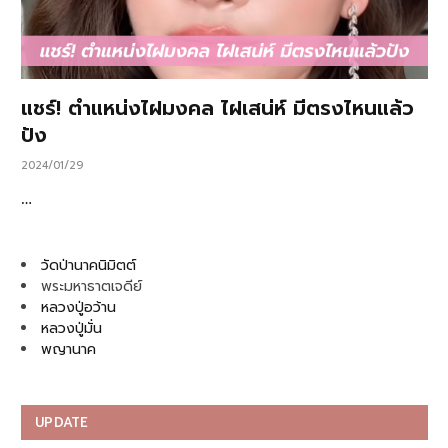
แชร์! ตำแหน่งไฝมงคล ไฝเสน่ห์ มีตรงไหนแล้ว
ปัง
2024/01/29
…
วัดป่านาคนิมิตต์
พระมหาธาตเจดีย์
หลวงปู่อว้าน
หลวงปู่มั่น
พญานาค
UPDATE