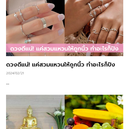
ดวงดีแน่! แค่สวมแหวนให้ถูกนิ้ว ทำอะไรก็ปัง
2024/02/21
…