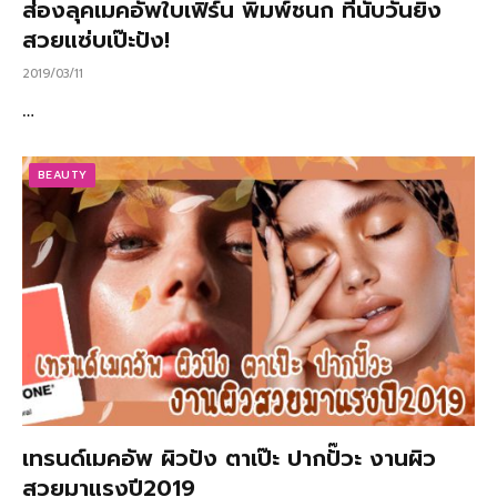
ส่องลุคเมคอัพใบเฟิร์น พิมพ์ชนก ที่นับวันยิ่ง
สวยแซ่บเป๊ะปัง!
2019/03/11
…
BEAUTY
เทรนด์เมคอัพ ผิวปัง ตาเป๊ะ ปากปั๊วะ งานผิว
สวยมาแรงปี2019