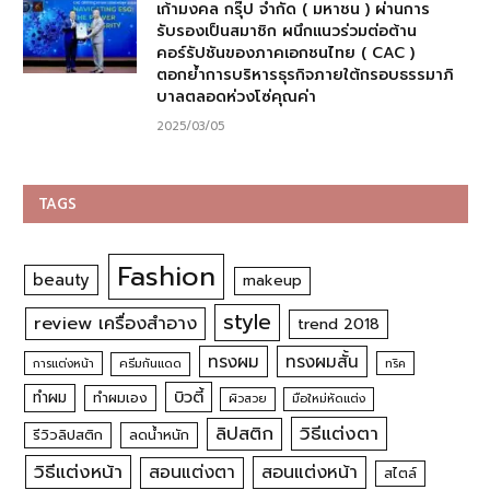
เก้ามงคล กรุ๊ป จำกัด ( มหาชน ) ผ่านการ
รับรองเป็นสมาชิก ผนึกแนวร่วมต่อต้าน
คอร์รัปชันของภาคเอกชนไทย ( CAC )
ตอกย้ำการบริหารธุรกิจภายใต้กรอบธรรมาภิ
บาลตลอดห่วงโซ่คุณค่า
2025/03/05
TAGS
Fashion
beauty
makeup
style
review เครื่องสำอาง
trend 2018
ทรงผม
ทรงผมสั้น
การแต่งหน้า
ครีมกันแดด
ทริค
บิวตี้
ทำผม
ทำผมเอง
ผิวสวย
มือใหม่หัดแต่ง
วิธีแต่งตา
ลิปสติก
รีวิวลิปสติก
ลดน้ำหนัก
วิธีแต่งหน้า
สอนแต่งหน้า
สอนแต่งตา
สไตล์