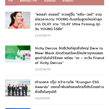
PR
BRAND PR
กิจกรรม
ภาพข่าว
“พอลล่า เทเลอร์” ควงคู่จิ้น “หยิ่น–วอร์” ชวน
ต่อเวลาความ YOUNG กับเซรั่มสูตรใหม่ล่าสุด
จาก OLAY งาน “OLAY Ultra Firming ทุก
วัน YOUNG ได้อีก”
2025/08/20
Vichy Dercos จัดอีเว้นท์สุดยิ่งใหญ่ Dare to
Wear Black เปิดตัวแฮร์แคร์ใหม่พาทุกคนเผย
ลุคดำมั่นใจไร้รังแค พร้อม “เต – ตะวัน Friend
of Vichy Dercos”
2025/06/04
เก้ามงคล กรุ๊ป คว้ารางวัล “Krungsri ESG
Awards” ตอกย้ำพันธกิจองค์กรที่เติบโตอย่าง
ยั่งยืนในทุกมิติ
2025/03/05