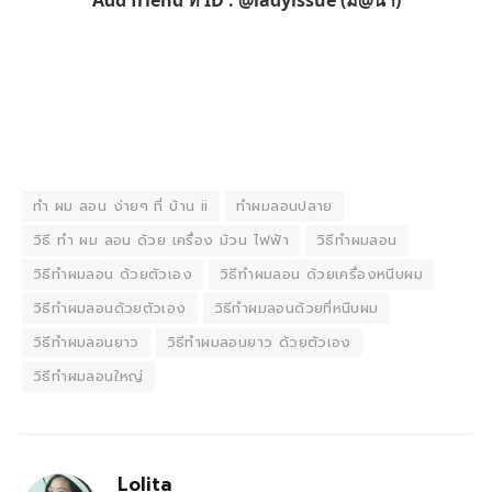
ทำ ผม ลอน ง่ายๆ ที่ บ้าน ii
ทําผมลอนปลาย
วิธี ทํา ผม ลอน ด้วย เครื่อง ม้วน ไฟฟ้า
วิธีทําผมลอน
วิธีทําผมลอน ด้วยตัวเอง
วิธีทําผมลอน ด้วยเครื่องหนีบผม
วิธีทําผมลอนด้วยตัวเอง
วิธีทําผมลอนด้วยที่หนีบผม
วิธีทําผมลอนยาว
วิธีทําผมลอนยาว ด้วยตัวเอง
วิธีทําผมลอนใหญ่