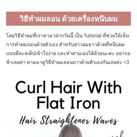
วิธีทําผมลอน ด้วยเครื่องหนีบผม
โดยวิธีทำผมที่เราหามาฝากวันนี้ เป็น Tutorial ที่ช่วยให้เห็น
การทำผมลอนด้วยตัวเอง สำหรับสาวผมยาวด้วยที่หนีบผม
แบบที่ละสเต็ปเข้าใจง่าย และทำตามเองได้ด้วยนะคะ อย่ารอ
ช้าเลยค่า ตามมาดูวิธีทำผมลอนยาวด้วยตัวเองกันเลยค่ะ <3