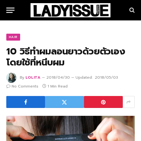
HAIR
10 วิธีทำผมลอนยาวด้วยตัวเอง
โดยใช้ที่หนีบผม
By
LOLITA
2018/04/30
Updated:
2018/05/03
No Comments
1 Min Read