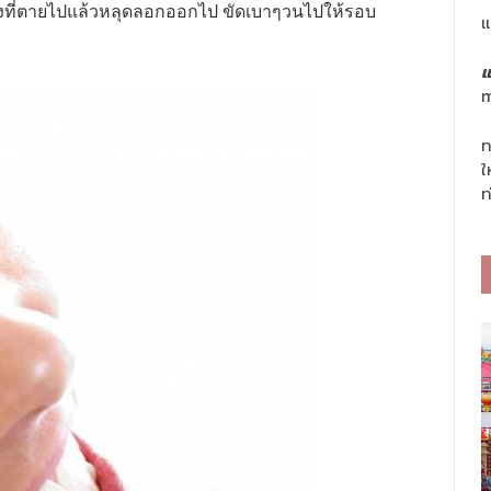
หนังที่ตายไปแล้วหลุดลอกออกไป ขัดเบาๆวนไปให้รอบ
แ
แ
m
ท
ใ
ท