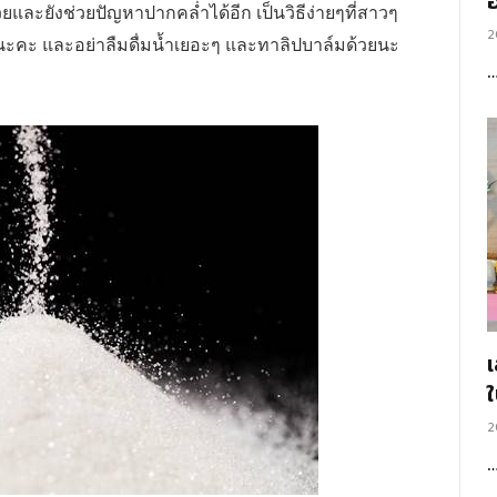
อ
้วยและยังช่วยปัญหาปากคล่ำได้อีก เป็นวิธีง่ายๆที่สาวๆ
2
้นะคะ และอย่าลืมดื่มน้ำเยอะๆ และทาลิปบาล์มด้วยนะ
2