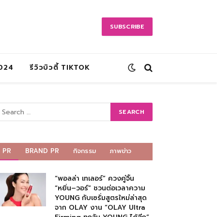
SUBSCRIBE
2024
รีวิวบิวตี้ TIKTOK
PR
BRAND PR
กิจกรรม
ภาพข่าว
“พอลล่า เทเลอร์” ควงคู่จิ้น
“หยิ่น–วอร์” ชวนต่อเวลาความ
YOUNG กับเซรั่มสูตรใหม่ล่าสุด
จาก OLAY งาน “OLAY Ultra