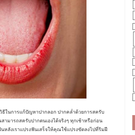
ีวิธีในการแก้ปัญหาปากลอก ปากคล่ำด้วยการสครับ
ุณสามารถสครับปากตนเองได้จริงๆ ทุกเช้าหรือก่อน
นหลังเราแปรงฟันเสร็จให้คุณใช้แปรงขัดลงไปที่ริมฝี