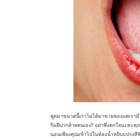
พูดมาขนาดนี้เราไม่ได้มาขายของแต่เราม
ริมฝีปากด้วยตนเอง!! อย่าพึ่งตกใจนะคะค
นอนเพียงคุณเข้าไปในห้องน้ำหยิบแปรงสีฟั