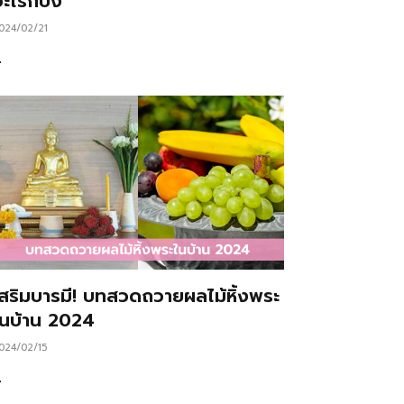
ะไรก็ปัง
024/02/21
…
เสริมบารมี! บทสวดถวายผลไม้หิ้งพระ
ในบ้าน 2024
024/02/15
…