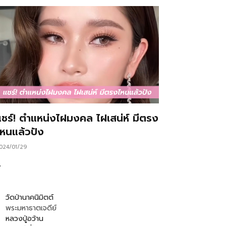
แชร์! ตำแหน่งไฝมงคล ไฝเสน่ห์ มีตรง
ไหนแล้วปัง
024/01/29
…
วัดป่านาคนิมิตต์
พระมหาธาตเจดีย์
หลวงปู่อว้าน