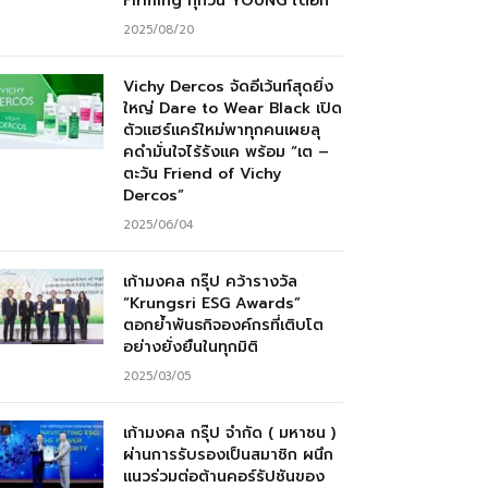
Firming ทุกวัน YOUNG ได้อีก”
2025/08/20
Vichy Dercos จัดอีเว้นท์สุดยิ่ง
ใหญ่ Dare to Wear Black เปิด
ตัวแฮร์แคร์ใหม่พาทุกคนเผยลุ
คดำมั่นใจไร้รังแค พร้อม “เต –
ตะวัน Friend of Vichy
Dercos”
2025/06/04
เก้ามงคล กรุ๊ป คว้ารางวัล
“Krungsri ESG Awards”
ตอกย้ำพันธกิจองค์กรที่เติบโต
อย่างยั่งยืนในทุกมิติ
2025/03/05
เก้ามงคล กรุ๊ป จำกัด ( มหาชน )
ผ่านการรับรองเป็นสมาชิก ผนึก
แนวร่วมต่อต้านคอร์รัปชันของ