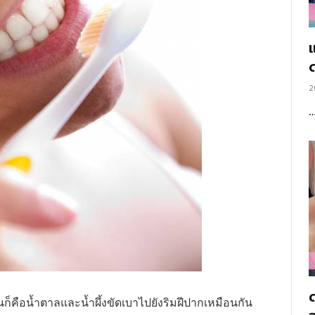
แ
2
็คือน้ำตาลและน้ำผึ้งขัดเบาไปยังริมฝีปากเหมือนกัน