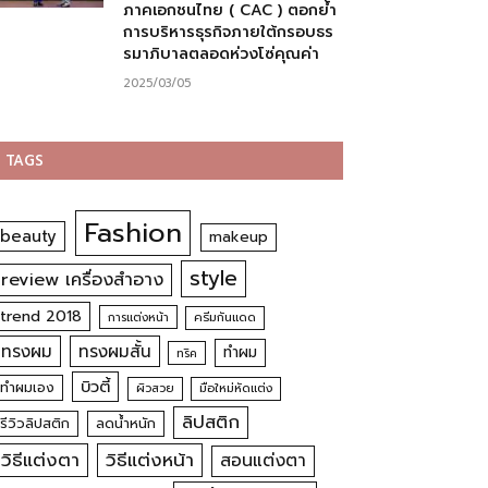
ภาคเอกชนไทย ( CAC ) ตอกย้ำ
การบริหารธุรกิจภายใต้กรอบธร
รมาภิบาลตลอดห่วงโซ่คุณค่า
2025/03/05
TAGS
Fashion
beauty
makeup
style
review เครื่องสำอาง
trend 2018
การแต่งหน้า
ครีมกันแดด
ทรงผม
ทรงผมสั้น
ทำผม
ทริค
บิวตี้
ทำผมเอง
ผิวสวย
มือใหม่หัดแต่ง
ลิปสติก
รีวิวลิปสติก
ลดน้ำหนัก
วิธีแต่งตา
วิธีแต่งหน้า
สอนแต่งตา