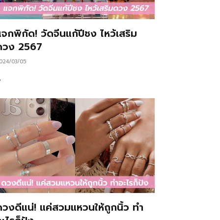
จกพิกัด! วัดจีนแก้ปีชง ไหว้เสริม
ดวง 2567
024/03/05
…
ดวงดีแน่! แค่สวมแหวนให้ถูกนิ้ว ทำ