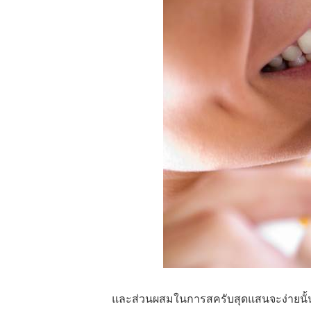
และส่วนผสมในการสครับสุดแสนจะง่ายนั้นก