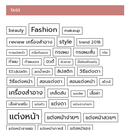
TAGS
Fashion
beauty
makeup
style
review เครื่องสำอาง
trend 2018
ทรงผม
ทรงผมสั้น
การแต่งหน้า
ครีมกันแดด
ทริค
บิวตี้
ทำผม
ทำผมเอง
ผิวสวย
มือใหม่หัดแต่ง
วิธีแต่งตา
ลิปสติก
รีวิวลิปสติก
ลดน้ำหนัก
วิธีแต่งหน้า
สอนแต่งหน้า
สอนแต่งตา
สไตล์
เครื่องสำอาง
เคล็ดลับ
เสื้อผ้า
เมคอัพ
แต่งตา
เสื้อผ้าแฟชั่น
แต่งตัว
แต่งตาง่ายๆ
แต่งหน้า
แต่งหน้าง่ายๆ
แต่งหน้าสวยๆ
แต่งหน้าเอง
แต่งหน้าสายฝอ
แต่งหน้าเกาหลี