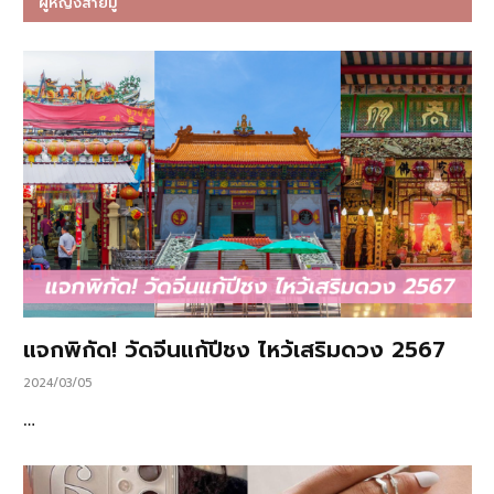
ผู้หญิงสายมู
แจกพิกัด! วัดจีนแก้ปีชง ไหว้เสริมดวง 2567
2024/03/05
…