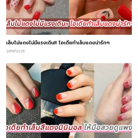
เล็บไม่แดงไม่มีแรงเดิน!! ไอเดียทำเล็บแดงน่ารักๆ
2019/12/26