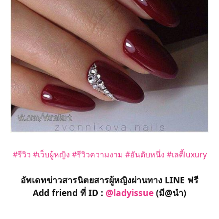
#รีวิว
#เว็บผู้หญิง
#รีวิวความงาม
#อันดับหนึ่ง
#เลดี้luxury
อัพเดทข่าวสารนิตยสารผู้หญิงผ่านทาง LINE ฟรี
Add friend ที่ ID :
@ladyissue
(มี@นำ)