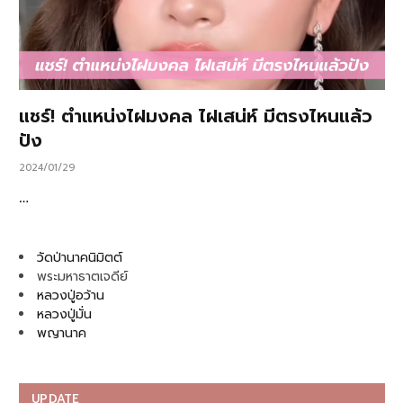
แชร์! ตำแหน่งไฝมงคล ไฝเสน่ห์ มีตรงไหนแล้ว
ปัง
2024/01/29
…
วัดป่านาคนิมิตต์
พระมหาธาตเจดีย์
หลวงปู่อว้าน
หลวงปู่มั่น
พญานาค
UPDATE