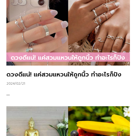
ดวงดีแน่! แค่สวมแหวนให้ถูกนิ้ว ทำอะไรก็ปัง
2024/02/21
…