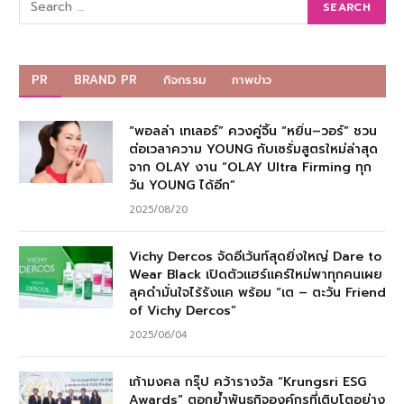
PR
BRAND PR
กิจกรรม
ภาพข่าว
“พอลล่า เทเลอร์” ควงคู่จิ้น “หยิ่น–วอร์” ชวน
ต่อเวลาความ YOUNG กับเซรั่มสูตรใหม่ล่าสุด
จาก OLAY งาน “OLAY Ultra Firming ทุก
วัน YOUNG ได้อีก”
2025/08/20
Vichy Dercos จัดอีเว้นท์สุดยิ่งใหญ่ Dare to
Wear Black เปิดตัวแฮร์แคร์ใหม่พาทุกคนเผย
ลุคดำมั่นใจไร้รังแค พร้อม “เต – ตะวัน Friend
of Vichy Dercos”
2025/06/04
เก้ามงคล กรุ๊ป คว้ารางวัล “Krungsri ESG
Awards” ตอกย้ำพันธกิจองค์กรที่เติบโตอย่าง