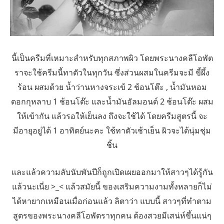
นี้เป็นครีมที่เหมาะสำหรับทุกสภาพผิว โดยพระนางคลีโอพัต
ราจะใช้ครีมนี้ทาตัวในทุกวัน ซึ่งส่วนผสมในครีมจะมี ขี้ผึ้ง
ร้อน ผสมด้วย น้ำว่านหางจระเข้ 2 ช้อนโต๊ะ , น้ำมันหอม
ดอกกุหลาบ 1 ช้อนโต๊ะ และน้ำมันอัลมอนด์ 2 ช้อนโต๊ะ ผสม
ให้เข้ากัน แล้วรอให้เย็นลง ถึงจะใช้ได้ โดยครีมสูตรนี้ จะ
มีอายุอยู่ได้ 1 อาทิตย์นะคะ ใช้ทาตัวเช้าเย็น ผิวจะได้นุ่มชุ่ม
ชิ้น
และแล้วความลับนับพันปีก็ถูกเปิดเผยออกมาให้สาวๆได้รู้กัน
แล้วนะเนี่ย >_< แล้วสมัยนี้ ของเสริมความงามทั้งหลายก็ไม่
ได้หายากเหมือนเมื่อก่อนแล้ว ลิตาว่า แบบนี้ สาวๆที่ทำตาม
สูตรของพระนางคลีโอพัตราทุกคน ต้องสวยมีเสน่ห์ขึ้นแน่ๆ