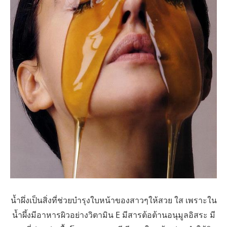
น้ำผึ่งเป็นสิ่งที่ช่วยบำรุงใบหน้าของสาวๆให้สวย ใส เพราะใน
น้ำผึ้งมีอาหารผิวอย่างวิตามิน E มีสารต้อต้านอนุมูลอิสระ มี