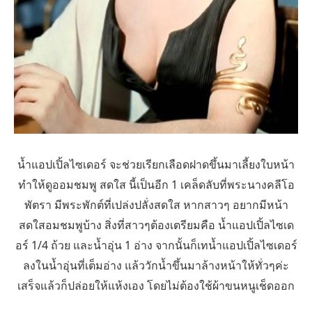
น้ำแอปเปิ้ลไซเดอร์ จะช่วยเรียกเลือดฝาดขึ้นมาเลี้ยงใบหน้า
ทำให้ดูออมชมพู สดใส นี้เป็นอีก 1 เคล็ดลับที่พระนางคลีโอ
พัตรา มีพระพักต์ที่เปล่งปลั่งสดใส หากสาวๆ อยากมีหน้า
สดใสอมชมพูบ้าง สิ่งที่สาวๆต้องเตรียมคือ น้ำแอปเปิ้ลไซเด
อร์ 1/4 ถ้วย และน้ำอุ่น 1 อ่าง จากนั้นก็เทน้ำแอปเปิ้ลไซเดอร์
ลงในน้ำอุ่นที่เต็มอ่าง แล้ววักน้ำขึ้นมาล้างหน้าให้ทั่วๆค่ะ
เสร็จแล้วก็ปล่อยให้แห้งเอง โดยไม่ต้องใช้ผ้าขนหนูเช็ดออก