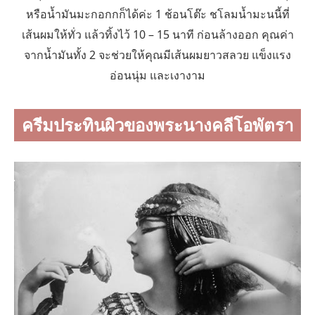
หรือน้ำมันมะกอกกก็ได้ค่ะ 1 ช้อนโต๊ะ ชโลมน้ำมะนนี้ที่
เส้นผมให้ทั่ว แล้วทิ้งไว้ 10 – 15 นาที ก่อนล้างออก คุณค่า
จากน้ำมันทั้ง 2 จะช่วยให้คุณมีเส้นผมยาวสลวย แข็งแรง
อ่อนนุ่ม และเงางาม
ครีมประทินผิวของพระนางคลีโอพัตรา