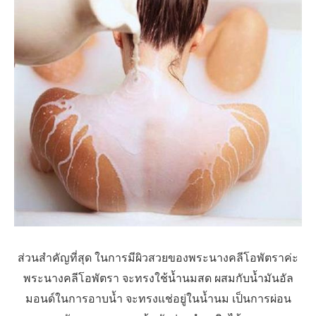
ส่วนสำคัญที่สุด ในการมีผิวสวยของพระนางคลีโอพัตราค่ะ
พระนางคลีโอพัตรา จะทรงใช้น้ำนมสด ผสมกับน้ำมันอัล
มอนด์ในการอาบน้ำ จะทรงแช่อยู่ในน้ำนม เป็นการผ่อน