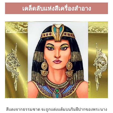
เคล็ดลับแห่งสีเครื่องสำอาง
สีแดงจากธรรมชาต จะถูกแต่งแต้มบนริมฝีปากของพระนาง