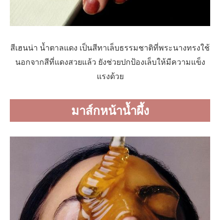
สีเฮนน่า น้ำตาลแดง เป็นสีทาเล็บธรรมชาติที่พระนางทรงใช้
นอกจากสีที่แดงสวยแล้ว ยังช่วยปกป้องเล็บให้มีความแข็ง
แรงด้วย
มาส์กหน้าน้ำผึ้ง