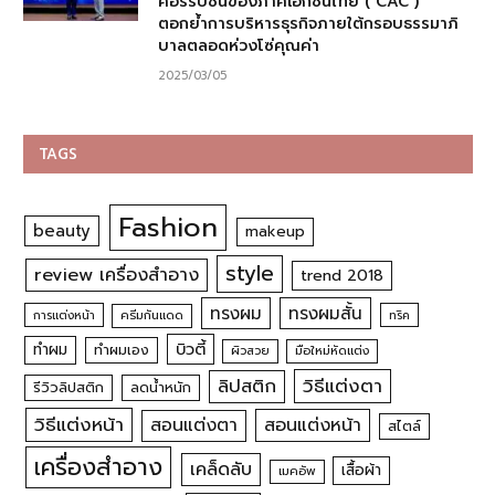
คอร์รัปชันของภาคเอกชนไทย ( CAC )
ตอกย้ำการบริหารธุรกิจภายใต้กรอบธรรมาภิ
บาลตลอดห่วงโซ่คุณค่า
2025/03/05
TAGS
Fashion
beauty
makeup
style
review เครื่องสำอาง
trend 2018
ทรงผม
ทรงผมสั้น
การแต่งหน้า
ครีมกันแดด
ทริค
บิวตี้
ทำผม
ทำผมเอง
ผิวสวย
มือใหม่หัดแต่ง
วิธีแต่งตา
ลิปสติก
รีวิวลิปสติก
ลดน้ำหนัก
วิธีแต่งหน้า
สอนแต่งหน้า
สอนแต่งตา
สไตล์
เครื่องสำอาง
เคล็ดลับ
เสื้อผ้า
เมคอัพ