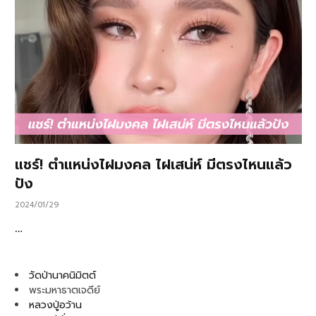
แชร์! ตำแหน่งไฝมงคล ไฝเสน่ห์ มีตรงไหนแล้ว
ปัง
2024/01/29
…
วัดป่านาคนิมิตต์
พระมหาธาตเจดีย์
หลวงปู่อว้าน