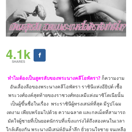
4.1k
SHARES
ทำไมต้องเป็นสูตรลับของพระนางคลีโอพัตรา?
ก็ความงาม
อันเลื่องลือของพระนางคลีโอพัตรา ราชินีแห่งอียิปต์ เชื้อ
พระวงศ์องค์สุดท้ายของราชวงศ์ทอเลมีแห่งมาซิโดเนียนั้น
เป็นผู้ขึ้นชื่อในเรื่อง พระราชินีผู้ทรงเสน่ห์ที่สุด มีรูปโฉม
งดงาม เพียบพร้อมไปด้วย ความฉลาด และกลเม็ดที่สามารถ
มัดใจผู้ชายที่เป็นยอดนักรบที่แข็งแกร่งได้ถึงสองคนในเวลา
ใกล้เคียงกัน พระนางมีเสน่ห์อันล้ำลึก ยั่วยวนใจชาย จนเหลือ