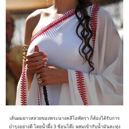
เส้นผมยาวสลวยของพระนางคลีโอพัตรา ก็ต้องได้รับการ
บำรุงอย่างดี โดยน้ำผึ้ง 3 ช้อนโต๊ะ ผสมเข้ากับน้ำมันละหุ่ง