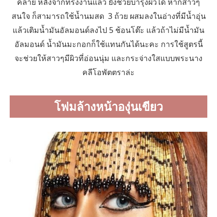
คลาย หลังจากทรงงานแล้ว ยังช่วยบำรุงผิวได้ หากสาวๆ
สนใจ ก็สามารถใช้น้ำนมสด 3 ถ้วย ผสมลงในอ่างที่มีน้ำอุ่น
แล้วเติมน้ำมันอัลมอนด์ลงไป 5 ช้อนโต๊ะ แล้วถ้าไม่มีน้ำมัน
อัลมอนด์ น้ำมันมะกอกก็ใช้แทนกันได้นะคะ การใช้สูตรนี้
จะช่วยให้สาวๆมีผิวที่อ่อนนุ่ม และกระจ่างใสแบบพระนาง
คลีโอพัตตราล่ะ
โฟมล้างหน้าองุ่นเขียว