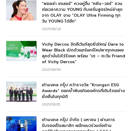
“พอลล่า เทเลอร์” ควงคู่จิ้น “หยิ่น–วอร์” ชวน
ต่อเวลาความ YOUNG กับเซรั่มสูตรใหม่ล่าสุด
จาก OLAY งาน “OLAY Ultra Firming ทุก
วัน YOUNG ได้อีก”
2025/08/20
Vichy Dercos จัดอีเว้นท์สุดยิ่งใหญ่ Dare to
Wear Black เปิดตัวแฮร์แคร์ใหม่พาทุกคนเผย
ลุคดำมั่นใจไร้รังแค พร้อม “เต – ตะวัน Friend
of Vichy Dercos”
2025/06/04
เก้ามงคล กรุ๊ป คว้ารางวัล “Krungsri ESG
Awards” ตอกย้ำพันธกิจองค์กรที่เติบโตอย่าง
ยั่งยืนในทุกมิติ
2025/03/05
เก้ามงคล กรุ๊ป จำกัด ( มหาชน ) ผ่านการ
รับรองเป็นสมาชิก ผนึกแนวร่วมต่อต้าน