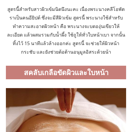
สูตรนี้สำหรับสาวผิวเข้มนิดนึงนะคะ เนื่องพระนางคลีโอพัต
ราเป็นคนอียิปต์ ซึ่งจะมีสีผิวเข้ม สูตรนี้ พระนางใช้สำหรับ
ทำความสะอาดผิวหน้า คือ พระนางจะบดองุ่นเขียวให้
ละเอียด แล้วผสมรวมกับน้ำผึ้ง ใช้ถูให้ทั่วใบหน้าเบา จากนั้น
ทิ้งไว้ 15 นาทีแล้วล้างออกค่ะ สูตรนี้ จะช่วยให้ผิวหน้า
กระชับ และยังช่วยต้อต้านอนุมูลอิสระด้วยน้า
สคลับเกลือขัดผิวและใบหน้า