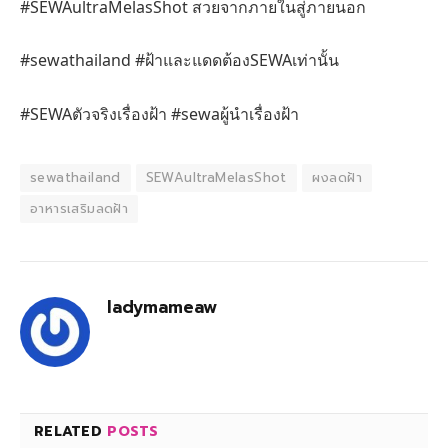
#SEWAultraMelasShot สวยจากภายในสู่ภายนอก
#sewathailand #ฝ้าและแดดต้องSEWAเท่านั้น
#SEWAตัวจริงเรื่องฝ้า #sewaผู้นำเรื่องฝ้า
sewathailand
SEWAultraMelasShot
ผงลดฝ้า
อาหารเสริมลดฝ้า
ladymameaw
RELATED
POSTS