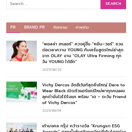
PR
BRAND PR
กิจกรรม
ภาพข่าว
“พอลล่า เทเลอร์” ควงคู่จิ้น “หยิ่น–วอร์” ชวน
ต่อเวลาความ YOUNG กับเซรั่มสูตรใหม่ล่าสุด
จาก OLAY งาน “OLAY Ultra Firming ทุก
วัน YOUNG ได้อีก”
2025/08/20
Vichy Dercos จัดอีเว้นท์สุดยิ่งใหญ่ Dare to
Wear Black เปิดตัวแฮร์แคร์ใหม่พาทุกคนเผย
ลุคดำมั่นใจไร้รังแค พร้อม “เต – ตะวัน Friend
of Vichy Dercos”
2025/06/04
เก้ามงคล กรุ๊ป คว้ารางวัล “Krungsri ESG
Awards” ตอกย้ำพันธกิจองค์กรที่เติบโตอย่าง