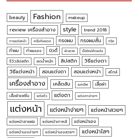
Fashion
beauty
makeup
style
review เครื่องสำอาง
trend 2018
ทรงผม
ทรงผมสั้น
การแต่งหน้า
ครีมกันแดด
ทริค
บิวตี้
ทำผม
ทำผมเอง
ผิวสวย
มือใหม่หัดแต่ง
วิธีแต่งตา
ลิปสติก
รีวิวลิปสติก
ลดน้ำหนัก
วิธีแต่งหน้า
สอนแต่งหน้า
สอนแต่งตา
สไตล์
เครื่องสำอาง
เคล็ดลับ
เสื้อผ้า
เมคอัพ
แต่งตา
เสื้อผ้าแฟชั่น
แต่งตัว
แต่งตาง่ายๆ
แต่งหน้า
แต่งหน้าง่ายๆ
แต่งหน้าสวยๆ
แต่งหน้าเอง
แต่งหน้าสายฝอ
แต่งหน้าเกาหลี
แต่งหน้าใสๆ
แต่งหน้าเองง่ายๆ
แต่งหน้าเองสวยๆ