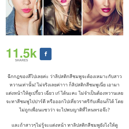
11.5k
SHARES
ฉีกกฎของสีไปเลยค่ะ ว่าลิปสติกสีชมพูจะต้องเหมาะกับสาว
หวานเท่านั้น! ไม่จริงเลยค่าาา ก็ลิปสติกสีชมพูเนี่ย เอามา
แต่งหน้าให้ดูเปรี้ยว เฉี่ยว เก๋ ได้นะคะ ไม่จำเป็นต้องหวานเลย
จะทาสีชมพูไปปาร์ตี หรือออกไปเที่ยวราตรีกับเพื่อนก็ได้ โดย
ไม่ถูกเพื่อนแซวว่า จะไปพบญาติที่ไหนหรอจ๊ะ?
และถ้าสาวๆไม่รู้จะแต่งหน้า ทาลิปสติกสีชมพูยังไงให้ดู