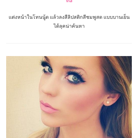
via
แต่งหน้าในโทนนู้ด แล้วลงสีลิปสติกสีชมพูสด แบบบานเย็น
ได้ลุคน่าค้นหา