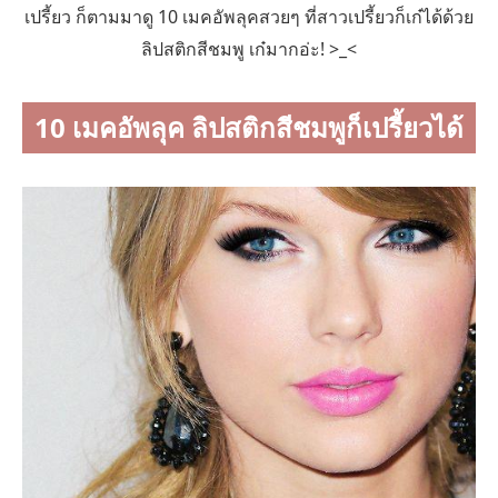
เปรี้ยว ก็ตามมาดู 10 เมคอัพลุคสวยๆ ที่สาวเปรี้ยวก็เก๋ได้ด้วย
ลิปสติกสีชมพู เก๋มากอ่ะ! >_<
10 เมคอัพลุค ลิปสติกสีชมพูก็เปรี้ยวได้