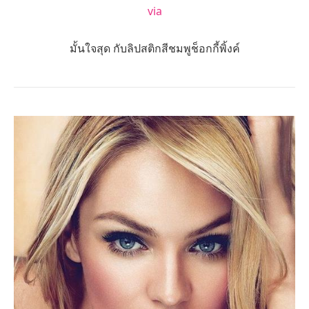
via
มั้นใจสุด กับลิปสติกสีชมพูช็อกกี้พิ้งค์