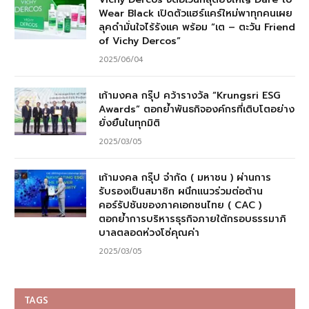
Wear Black เปิดตัวแฮร์แคร์ใหม่พาทุกคนเผย
ลุคดำมั่นใจไร้รังแค พร้อม “เต – ตะวัน Friend
of Vichy Dercos”
2025/06/04
เก้ามงคล กรุ๊ป คว้ารางวัล “Krungsri ESG
Awards” ตอกย้ำพันธกิจองค์กรที่เติบโตอย่าง
ยั่งยืนในทุกมิติ
2025/03/05
เก้ามงคล กรุ๊ป จำกัด ( มหาชน ) ผ่านการ
รับรองเป็นสมาชิก ผนึกแนวร่วมต่อต้าน
คอร์รัปชันของภาคเอกชนไทย ( CAC )
ตอกย้ำการบริหารธุรกิจภายใต้กรอบธรรมาภิ
บาลตลอดห่วงโซ่คุณค่า
2025/03/05
TAGS