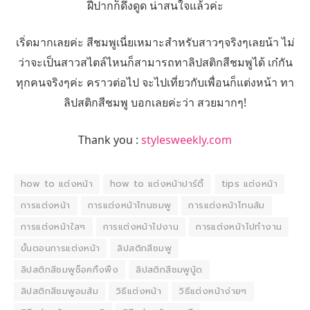
ฝีปากก็ดึงดูด น่าสนใจแล้วค่ะ
เริ่ดมากเลยค่ะ สีชมพูเนี่ยเหมาะสำหรับสาวๆจริงๆเลยน้า ไม่
ว่าจะเป็นสาวสไตล์ไหนก็สามารถทาลิปสติกสีชมพูได้ เก๋กัน
ทุกคนจริงๆค่ะ คราวต่อไป จะไปเที่ยวกับเพื่อนก็แต่งหน้า ทา
ลิปสติกสีชมพู บอกเลยค่ะว่า สวยมากๆ!
Thank you :
stylesweekly.com
how to แต่งหน้า
how to แต่งหน้าปาร์ตี้
tips แต่งหน้า
การแต่งหน้า
การแต่งหน้าโทนชมพู
การแต่งหน้าโทนส้ม
การแต่งหน้าใสๆ
การแต่งหน้าไปงาน
การแต่งหน้าไปทํางาน
ขั้นตอนการแต่งหน้า
ลิปสติกสีชมพู
ลิปสติกสีชมพูช็อคกิ้งพิ้ง
ลิปสติกสีชมพูนู้ด
ลิปสติกสีชมพูอมส้ม
วิธีแต่งหน้า
วิธีแต่งหน้าง่ายๆ