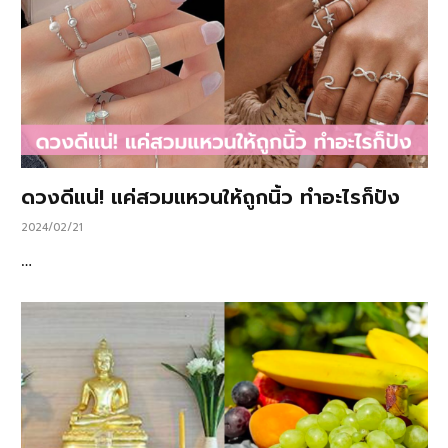
ดวงดีแน่! แค่สวมแหวนให้ถูกนิ้ว ทำอะไรก็ปัง
2024/02/21
…