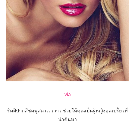
via
ริมฝีปากสีชมพูสด แวววาว ช่วยให้คุณเป็นผู้หญิงลุคเปรี้ยวที่
น่าค้นหา