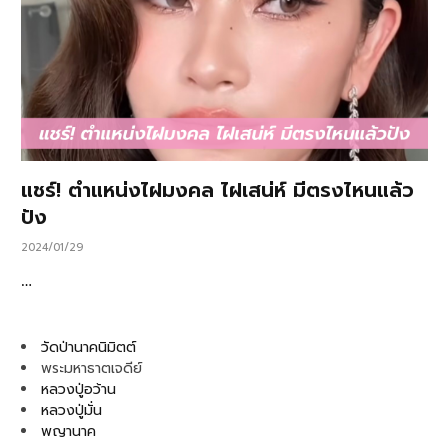
แชร์! ตำแหน่งไฝมงคล ไฝเสน่ห์ มีตรงไหนแล้ว
ปัง
2024/01/29
…
วัดป่านาคนิมิตต์
พระมหาธาตเจดีย์
หลวงปู่อว้าน
หลวงปู่มั่น
พญานาค