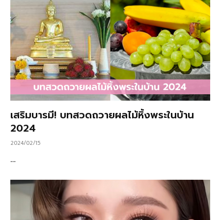
เสริมบารมี! บทสวดถวายผลไม้หิ้งพระในบ้าน
2024
2024/02/15
…