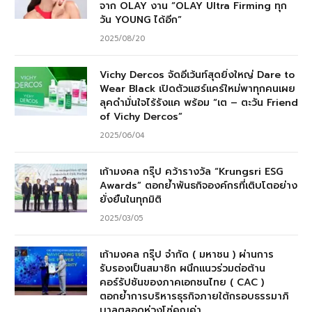
จาก OLAY งาน “OLAY Ultra Firming ทุก
วัน YOUNG ได้อีก”
2025/08/20
Vichy Dercos จัดอีเว้นท์สุดยิ่งใหญ่ Dare to
Wear Black เปิดตัวแฮร์แคร์ใหม่พาทุกคนเผย
ลุคดำมั่นใจไร้รังแค พร้อม “เต – ตะวัน Friend
of Vichy Dercos”
2025/06/04
เก้ามงคล กรุ๊ป คว้ารางวัล “Krungsri ESG
Awards” ตอกย้ำพันธกิจองค์กรที่เติบโตอย่าง
ยั่งยืนในทุกมิติ
2025/03/05
เก้ามงคล กรุ๊ป จำกัด ( มหาชน ) ผ่านการ
รับรองเป็นสมาชิก ผนึกแนวร่วมต่อต้าน
คอร์รัปชันของภาคเอกชนไทย ( CAC )
ตอกย้ำการบริหารธุรกิจภายใต้กรอบธรรมาภิ
บาลตลอดห่วงโซ่คุณค่า