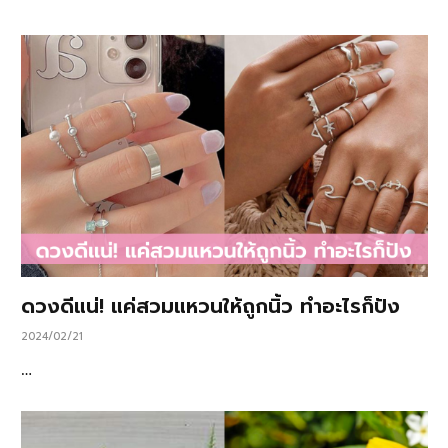
ดวงดีแน่! แค่สวมแหวนให้ถูกนิ้ว ทำอะไรก็ปัง
2024/02/21
…