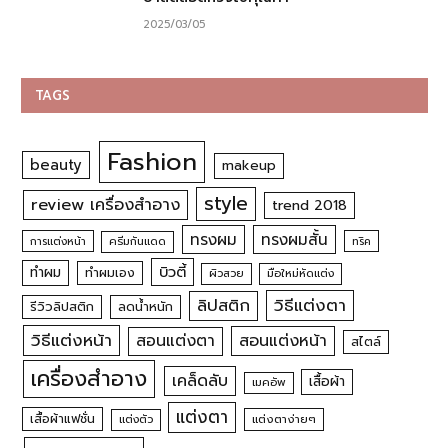
2025/03/05
TAGS
Fashion
beauty
makeup
style
review เครื่องสำอาง
trend 2018
ทรงผม
ทรงผมสั้น
การแต่งหน้า
ครีมกันแดด
ทริค
บิวตี้
ทำผม
ทำผมเอง
ผิวสวย
มือใหม่หัดแต่ง
วิธีแต่งตา
ลิปสติก
รีวิวลิปสติก
ลดน้ำหนัก
วิธีแต่งหน้า
สอนแต่งหน้า
สอนแต่งตา
สไตล์
เครื่องสำอาง
เคล็ดลับ
เสื้อผ้า
เมคอัพ
แต่งตา
เสื้อผ้าแฟชั่น
แต่งตัว
แต่งตาง่ายๆ