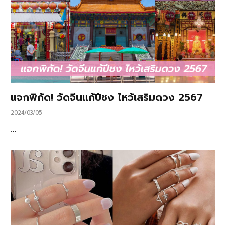
แจกพิกัด! วัดจีนแก้ปีชง ไหว้เสริมดวง 2567
2024/03/05
…