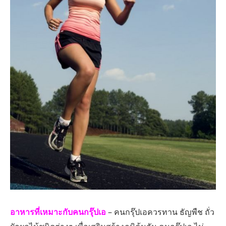
อาหารที่เหมาะกับคนกรุ๊ปเอ
– คนกรุ๊ปเอควรทาน ธัญพืช ถั่ว