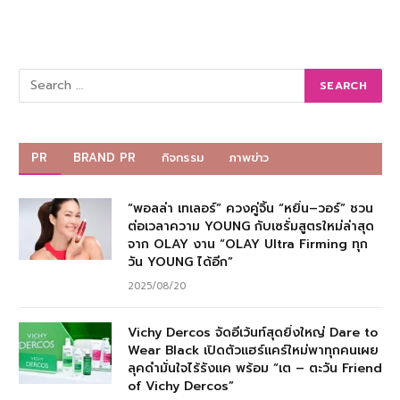
PR
BRAND PR
กิจกรรม
ภาพข่าว
“พอลล่า เทเลอร์” ควงคู่จิ้น “หยิ่น–วอร์” ชวน
ต่อเวลาความ YOUNG กับเซรั่มสูตรใหม่ล่าสุด
จาก OLAY งาน “OLAY Ultra Firming ทุก
วัน YOUNG ได้อีก”
2025/08/20
Vichy Dercos จัดอีเว้นท์สุดยิ่งใหญ่ Dare to
Wear Black เปิดตัวแฮร์แคร์ใหม่พาทุกคนเผย
ลุคดำมั่นใจไร้รังแค พร้อม “เต – ตะวัน Friend
of Vichy Dercos”