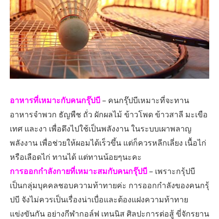
อาหารที่เหมาะกับคนกรุ๊ปบี
– คนกรุ๊ปบีเหมาะที่จะทาน
อาหารจำพวก ธัญพืช ถั่ว ผักผลไม้ ข้าวโพด ข้าวสาลี มะเขือ
เทศ และงา เพื่อดึงไปใช้เป็นพลังงาน ในระบบเผาพลาญ
พลังงาน เพื่อช่วยให้ผอมได้เร็วขึ้น แต่ก็ควรหลีกเลี่ยง เนื้อไก่
หรือเลือดไก่ ทานได้ แต่ทานน้อยๆนะคะ
การออกกำลังกายที่เหมาะสมกับคนกรุ๊ปบี
– เพราะกรุ้ปบี
เป็นกลุ่มบุคคลชอบความท้าทายค่ะ การออกกำลังของคนกรุ้
ปบี จังไม่ควรเป็นเรื่องน่าเบื่อและต้องแฝงความท้าทาย
แข่งขันกัน อย่างกีฬากอล์ฟ เทนนิส ศิลปะการต่อสู้ ขี่จักรยาน