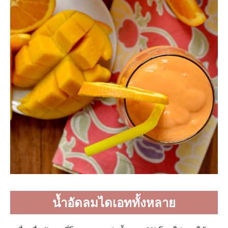
น้ำอัดลมไดเอททั้งหลาย