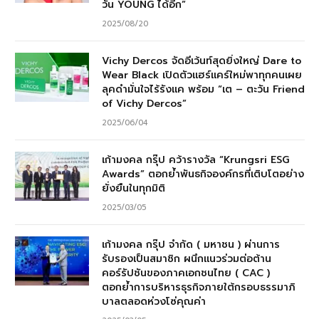
วัน YOUNG ได้อีก”
2025/08/20
Vichy Dercos จัดอีเว้นท์สุดยิ่งใหญ่ Dare to
Wear Black เปิดตัวแฮร์แคร์ใหม่พาทุกคนเผย
ลุคดำมั่นใจไร้รังแค พร้อม “เต – ตะวัน Friend
of Vichy Dercos”
2025/06/04
เก้ามงคล กรุ๊ป คว้ารางวัล “Krungsri ESG
Awards” ตอกย้ำพันธกิจองค์กรที่เติบโตอย่าง
ยั่งยืนในทุกมิติ
2025/03/05
เก้ามงคล กรุ๊ป จำกัด ( มหาชน ) ผ่านการ
รับรองเป็นสมาชิก ผนึกแนวร่วมต่อต้าน
คอร์รัปชันของภาคเอกชนไทย ( CAC )
ตอกย้ำการบริหารธุรกิจภายใต้กรอบธรรมาภิ
บาลตลอดห่วงโซ่คุณค่า