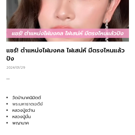
แชร์! ตำแหน่งไฝมงคล ไฝเสน่ห์ มีตรงไหนแล้ว
ปัง
2024/01/29
…
วัดป่านาคนิมิตต์
พระมหาธาตเจดีย์
หลวงปู่อว้าน
หลวงปู่มั่น
พญานาค