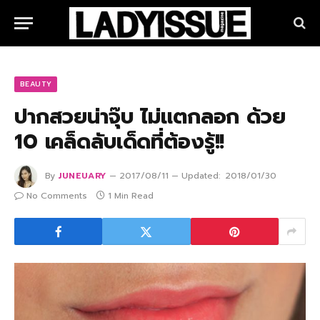
BEAUTY
ปากสวยน่าจุ๊บ ไม่แตกลอก ด้วย
10 เคล็ดลับเด็ดที่ต้องรู้!!
By
JUNEUARY
2017/08/11
Updated:
2018/01/30
No Comments
1 Min Read