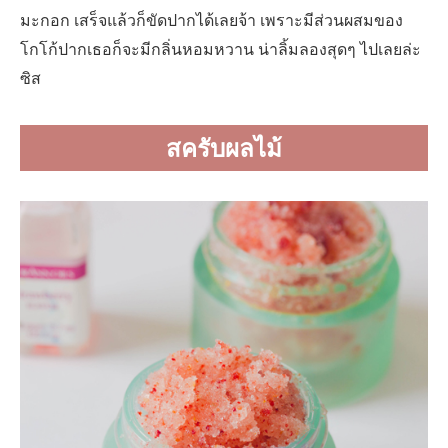
มะกอก เสร็จแล้วก็ขัดปากได้เลยจ้า เพราะมีส่วนผสมของ
โกโก้ปากเธอก็จะมีกลิ่นหอมหวาน น่าลิ้มลองสุดๆ ไปเลยล่ะ
ซิส
สครับผลไม้