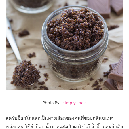
Photo By :
simplystacie
สครับช็อกโกแลตเป็นทางเลือกของคนที่ชอบกลิ่นขนมๆ
หน่อยค่ะ วิธีทำก็เอาน้ำตาลผสมกับผงโกโก้ น้ำผึ้ง และน้ำมัน