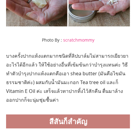
Photo By :
scratchmommy
บางครั้งปากแห้งแตกมากชนิดที่ลิปบาล์มไม่สามารถเยียวยา
อะไรได้อีกแล้ว ให้ใช้อย่างอื่นที่เข้มข้นกว่าบำรุงแทนค่ะ วิธี
ทำตัวบำรุงปากแห้งแตกคือเอา shea butter (มันคือไขมัน
ธรรมชาติค่ะ) ผสมกับน้ำมันมะกอก Tea tree oil และก็
Vitamin E Oil ค่ะ เสร็จแล้วทาปากทิ้งไว้สักคืน ตื่นมาล้าง
ออกปากก็จะนุ่มชุ่มชื้นค่า
สีสันก็สำคัญ