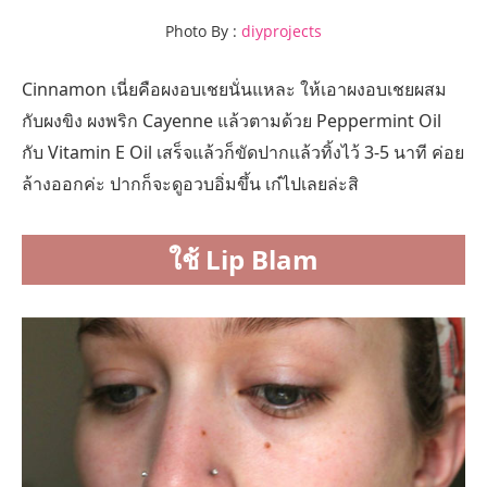
Photo By :
diyprojects
Cinnamon เนี่ยคือผงอบเชยนั่นแหละ ให้เอาผงอบเชยผสม
กับผงขิง ผงพริก Cayenne แล้วตามด้วย Peppermint Oil
กับ Vitamin E Oil เสร็จแล้วก็ขัดปากแล้วทิ้งไว้ 3-5 นาที ค่อย
ล้างออกค่ะ ปากก็จะดูอวบอิ่มขึ้น เก๋ไปเลยล่ะสิ
ใช้ Lip Blam