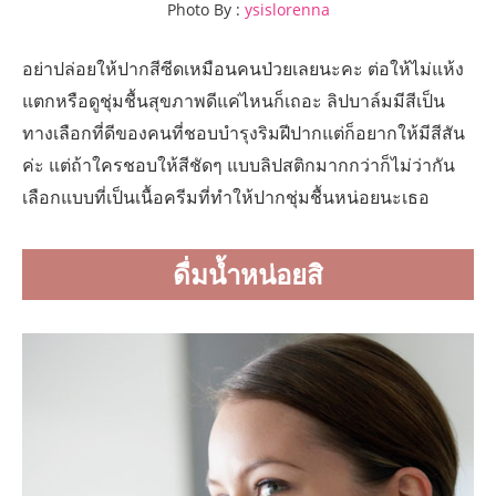
Photo By :
ysislorenna
อย่าปล่อยให้ปากสีซีดเหมือนคนป่วยเลยนะคะ ต่อให้ไม่แห้ง
แตกหรือดูชุ่มชื้นสุขภาพดีแค่ไหนก็เถอะ ลิปบาล์มมีสีเป็น
ทางเลือกที่ดีของคนที่ชอบบำรุงริมฝีปากแต่ก็อยากให้มีสีสัน
ค่ะ แต่ถ้าใครชอบให้สีชัดๆ แบบลิปสติกมากกว่าก็ไม่ว่ากัน
เลือกแบบที่เป็นเนื้อครีมที่ทำให้ปากชุ่มชื้นหน่อยนะเธอ
ดื่มน้ำหน่อยสิ