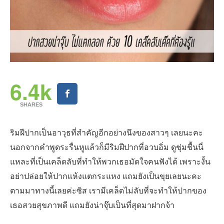
6.4k
SHARES
ริมฝีปากเป็นอาวุธที่สำคัญอีกอย่างนึงของสาวๆ เลยนะคะ
นอกจากคำพูดระรื่นหูแล้วก็มีริมฝีปากที่อวบอิ่ม ดูชุ่มชื้นนี่
แหละที่เป็นเคล็ดลับที่ทำให้พวกเธอมัดใจคนฟังได้ เพราะงั้น
อย่าปล่อยให้ปากแห้งแตกระแหง แถมยังเป็นขุยเลยนะคะ
ตามมาทางนี้เลยค่ะซิส เรามีเคล็ดไม่ลับที่จะทำให้ปากของ
เธอสวยสุขภาพดี แถมยังน่าจุ๊บเป็นที่สุดมาฝากจ้า