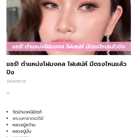
แชร์! ตำแหน่งไฝมงคล ไฝเสน่ห์ มีตรงไหนแล้ว
ปัง
2024/01/29
…
วัดป่านาคนิมิตต์
พระมหาธาตเจดีย์
หลวงปู่อว้าน
หลวงปู่มั่น