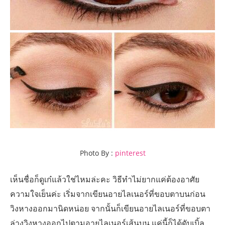
Photo By :
pinterest
เห็นชื่อก็ดูเก๋แล้วใช่ไหมล่ะคะ วิธีทำไม่ยากแค่ต้องอาศัย
ความใจเย็นค่ะ เริ่มจากเขียนอายไลเนอร์ที่ขอบตาบนก่อน
วิงหางออกมานิดหน่อย จากนั้นก็เขียนอายไลเนอร์ที่ขอบตา
ล่างวิงหางออกไปตามอายไลเนอร์เส้นบน แค่นี้ก็ได้ดับเบิ้ล