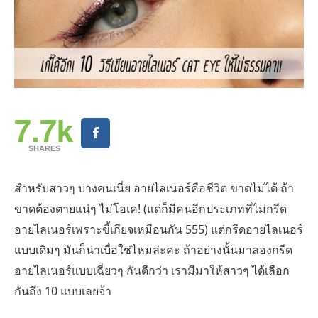
7.7k
SHARES
สำหรับสาวๆ บางคนเนี่ย อายไลเนอร์คือชีวิต ขาดไม่ได้ ถ้า
ขาดต้องตายแน่ๆ ไม่โอเค! (แต่ก็มีคนอีกประเภทที่ไม่กรีด
อายไลเนอร์เพราะขี้เกียจเหมือนกัน 555) แต่กรีดอายไลเนอร์
แบบเดิมๆ มันก็น่าเบื่อใช่ไหมล่ะคะ ถ้าอย่างนั้นมาลองกรีด
อายไลเนอร์แบบเฉี่ยวๆ กันดีกว่า เรามีมาให้สาวๆ ได้เลือก
กันถึง 10 แบบเลยจ้า