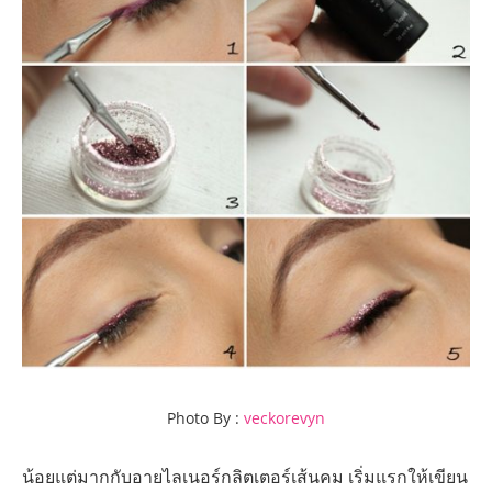
Photo By :
veckorevyn
น้อยแต่มากกับอายไลเนอร์กลิตเตอร์เส้นคม เริ่มแรกให้เขียน