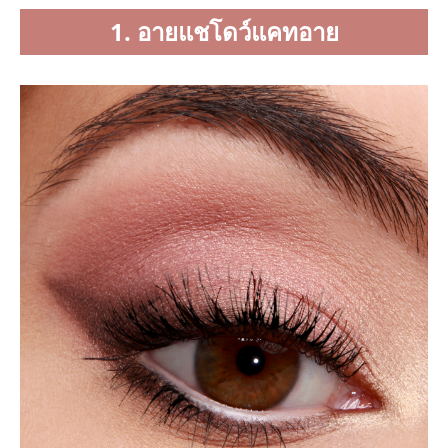
1. อายแชโดว์แคทอาย