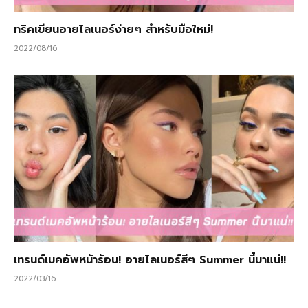
ทริคเขียนอายไลเนอร์ง่ายๆ สำหรับมือใหม่!
2022/08/16
เทรนด์เมคอัพหน้าร้อน! อายไลเนอร์สีๆ Summer นี้มาแน่!!
2022/03/16