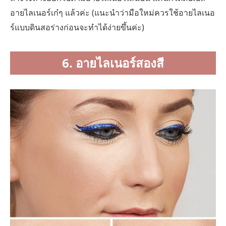
อายไลเนอร์เก๋ๆ แล้วค่ะ (แนะนำว่ามือใหม่ควรใช้อายไลเนอ
ร์แบบดินสอร่างก่อนจะทำได้ง่ายขึ้นค่ะ)
6. อายไลเนอร์สองสี