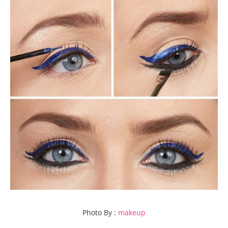
Photo By :
makeup