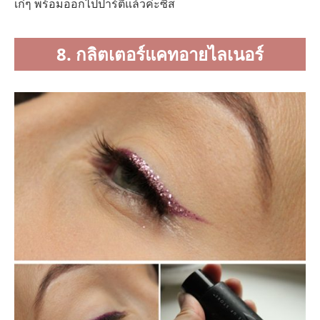
เก๋ๆ พร้อมออกไปปาร์ตี้แล้วค่ะซิส
8. กลิตเตอร์แคทอายไลเนอร์