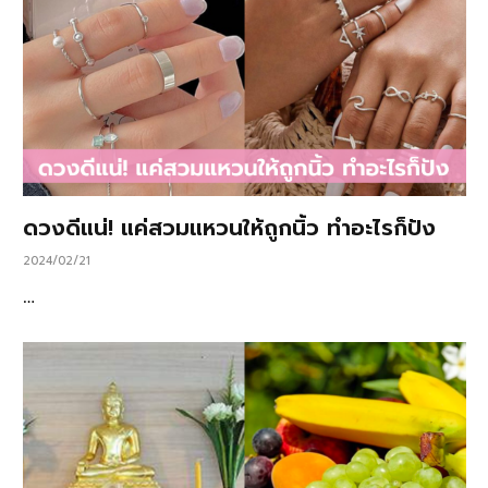
ดวงดีแน่! แค่สวมแหวนให้ถูกนิ้ว ทำอะไรก็ปัง
2024/02/21
…