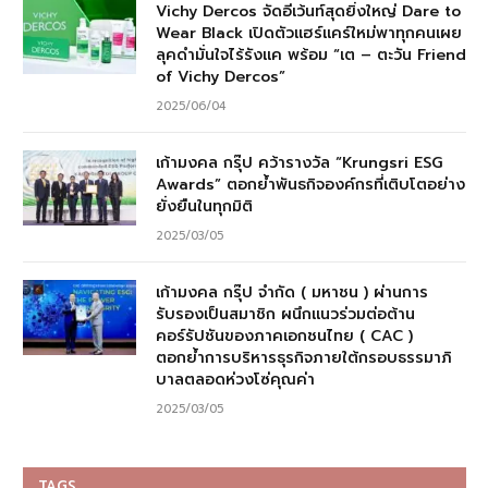
Vichy Dercos จัดอีเว้นท์สุดยิ่งใหญ่ Dare to
Wear Black เปิดตัวแฮร์แคร์ใหม่พาทุกคนเผย
ลุคดำมั่นใจไร้รังแค พร้อม “เต – ตะวัน Friend
of Vichy Dercos”
2025/06/04
เก้ามงคล กรุ๊ป คว้ารางวัล “Krungsri ESG
Awards” ตอกย้ำพันธกิจองค์กรที่เติบโตอย่าง
ยั่งยืนในทุกมิติ
2025/03/05
เก้ามงคล กรุ๊ป จำกัด ( มหาชน ) ผ่านการ
รับรองเป็นสมาชิก ผนึกแนวร่วมต่อต้าน
คอร์รัปชันของภาคเอกชนไทย ( CAC )
ตอกย้ำการบริหารธุรกิจภายใต้กรอบธรรมาภิ
บาลตลอดห่วงโซ่คุณค่า
2025/03/05
TAGS