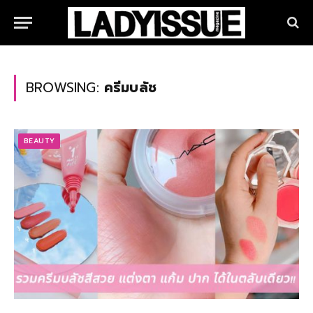
BROWSING:
ครีมบลัช
BEAUTY