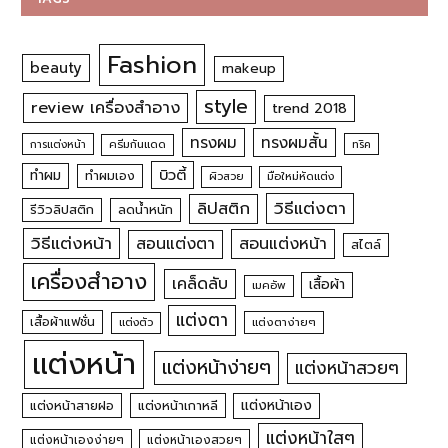
Fashion
beauty
makeup
style
review เครื่องสำอาง
trend 2018
ทรงผม
ทรงผมสั้น
การแต่งหน้า
ครีมกันแดด
ทริค
บิวตี้
ทำผม
ทำผมเอง
ผิวสวย
มือใหม่หัดแต่ง
วิธีแต่งตา
ลิปสติก
รีวิวลิปสติก
ลดน้ำหนัก
วิธีแต่งหน้า
สอนแต่งหน้า
สอนแต่งตา
สไตล์
เครื่องสำอาง
เคล็ดลับ
เสื้อผ้า
เมคอัพ
แต่งตา
เสื้อผ้าแฟชั่น
แต่งตัว
แต่งตาง่ายๆ
แต่งหน้า
แต่งหน้าง่ายๆ
แต่งหน้าสวยๆ
แต่งหน้าเอง
แต่งหน้าสายฝอ
แต่งหน้าเกาหลี
แต่งหน้าใสๆ
แต่งหน้าเองง่ายๆ
แต่งหน้าเองสวยๆ