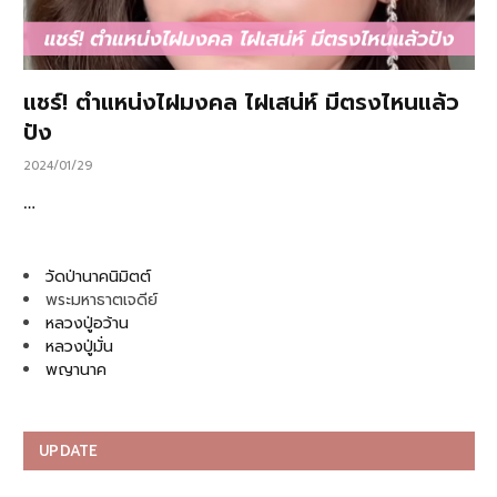
แชร์! ตำแหน่งไฝมงคล ไฝเสน่ห์ มีตรงไหนแล้ว
ปัง
2024/01/29
…
วัดป่านาคนิมิตต์
พระมหาธาตเจดีย์
หลวงปู่อว้าน
หลวงปู่มั่น
พญานาค
UPDATE