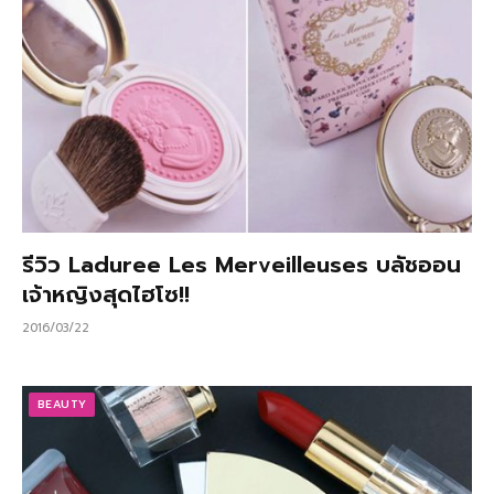
รีวิว Laduree Les Merveilleuses บลัชออน
เจ้าหญิงสุดไฮโซ!!
2016/03/22
BEAUTY