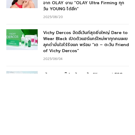
จาก OLAY งาน “OLAY Ultra Firming ทุก
วัน YOUNG ได้อีก”
2025/08/20
Vichy Dercos จัดอีเว้นท์สุดยิ่งใหญ่ Dare to
Wear Black เปิดตัวแฮร์แคร์ใหม่พาทุกคนเผย
ลุคดำมั่นใจไร้รังแค พร้อม “เต – ตะวัน Friend
of Vichy Dercos”
2025/06/04
เก้ามงคล กรุ๊ป คว้ารางวัล “Krungsri ESG
Awards” ตอกย้ำพันธกิจองค์กรที่เติบโตอย่าง
ยั่งยืนในทุกมิติ
2025/03/05
เก้ามงคล กรุ๊ป จำกัด ( มหาชน ) ผ่านการ
รับรองเป็นสมาชิก ผนึกแนวร่วมต่อต้าน
คอร์รัปชันของภาคเอกชนไทย ( CAC )
ตอกย้ำการบริหารธุรกิจภายใต้กรอบธรรมาภิ
บาลตลอดห่วงโซ่คุณค่า