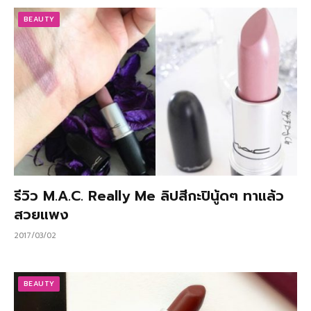
BEAUTY
รีวิว M.A.C. Really Me ลิปสีกะปินู้ดๆ ทาแล้ว
สวยแพง
2017/03/02
BEAUTY