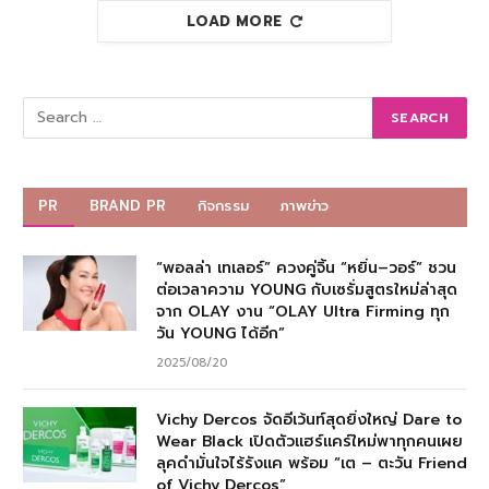
LOAD MORE
PR
BRAND PR
กิจกรรม
ภาพข่าว
“พอลล่า เทเลอร์” ควงคู่จิ้น “หยิ่น–วอร์” ชวน
ต่อเวลาความ YOUNG กับเซรั่มสูตรใหม่ล่าสุด
จาก OLAY งาน “OLAY Ultra Firming ทุก
วัน YOUNG ได้อีก”
2025/08/20
Vichy Dercos จัดอีเว้นท์สุดยิ่งใหญ่ Dare to
Wear Black เปิดตัวแฮร์แคร์ใหม่พาทุกคนเผย
ลุคดำมั่นใจไร้รังแค พร้อม “เต – ตะวัน Friend
of Vichy Dercos”