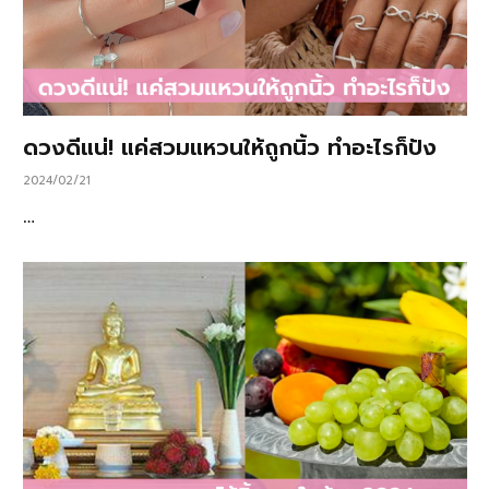
ดวงดีแน่! แค่สวมแหวนให้ถูกนิ้ว ทำอะไรก็ปัง
2024/02/21
…