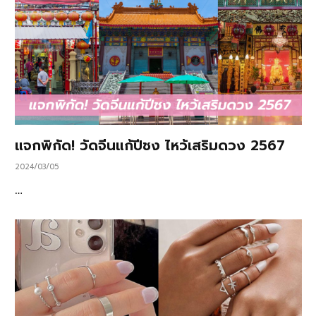
แจกพิกัด! วัดจีนแก้ปีชง ไหว้เสริมดวง 2567
2024/03/05
…