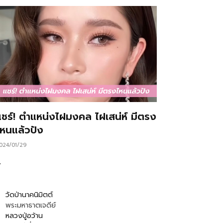
แชร์! ตำแหน่งไฝมงคล ไฝเสน่ห์ มีตรง
ไหนแล้วปัง
024/01/29
…
วัดป่านาคนิมิตต์
พระมหาธาตเจดีย์
หลวงปู่อว้าน