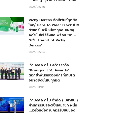
Firming ทุกวัน YOUNG ได้อีก”
2025/08/20
Vichy Dercos จัดอีเว้นท์สุดยิ่ง
ใหญ่ Dare to Wear Black เปิด
ตัวแฮร์แคร์ใหม่พาทุกคนเผยลุ
คดำมั่นใจไร้รังแค พร้อม “เต –
ตะวัน Friend of Vichy
Dercos”
2025/06/04
เก้ามงคล กรุ๊ป คว้ารางวัล
“Krungsri ESG Awards”
ตอกย้ำพันธกิจองค์กรที่เติบโต
อย่างยั่งยืนในทุกมิติ
2025/03/05
เก้ามงคล กรุ๊ป จำกัด ( มหาชน )
ผ่านการรับรองเป็นสมาชิก ผนึก
แนวร่วมต่อต้านคอร์รัปชันของ