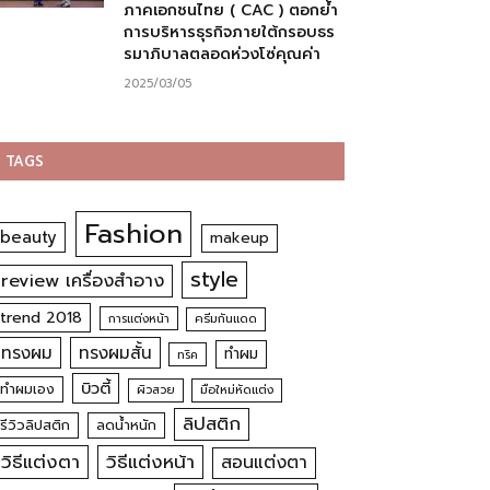
ภาคเอกชนไทย ( CAC ) ตอกย้ำ
การบริหารธุรกิจภายใต้กรอบธร
รมาภิบาลตลอดห่วงโซ่คุณค่า
2025/03/05
TAGS
Fashion
beauty
makeup
style
review เครื่องสำอาง
trend 2018
การแต่งหน้า
ครีมกันแดด
ทรงผม
ทรงผมสั้น
ทำผม
ทริค
บิวตี้
ทำผมเอง
ผิวสวย
มือใหม่หัดแต่ง
ลิปสติก
รีวิวลิปสติก
ลดน้ำหนัก
วิธีแต่งตา
วิธีแต่งหน้า
สอนแต่งตา