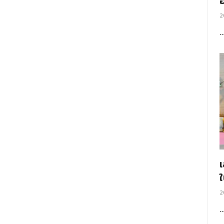
อ
2
2