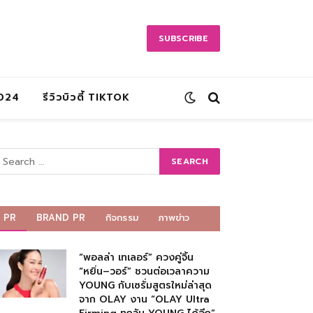
SUBSCRIBE
2024
รีวิวบิวตี้ TIKTOK
PR
BRAND PR
กิจกรรม
ภาพข่าว
“พอลล่า เทเลอร์” ควงคู่จิ้น
“หยิ่น–วอร์” ชวนต่อเวลาความ
YOUNG กับเซรั่มสูตรใหม่ล่าสุด
จาก OLAY งาน “OLAY Ultra