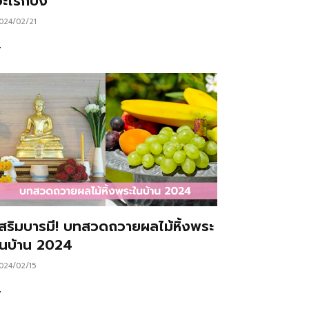
ะไรก็ปัง
024/02/21
…
เสริมบารมี! บทสวดถวายผลไม้หิ้งพระ
ในบ้าน 2024
024/02/15
…