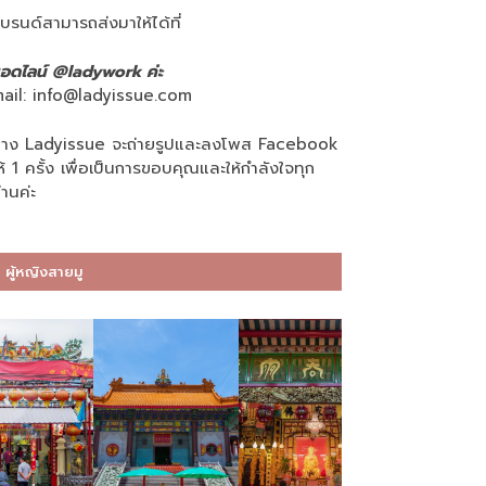
บรนด์สามารถส่งมาให้ได้ที่
อดไลน์ @ladywork ค่ะ
ail:
info@ladyissue.com
าง Ladyissue จะถ่ายรูปและลงโพส Facebook
ห้ 1 ครั้ง เพื่อเป็นการขอบคุณและให้กำลังใจทุก
่านค่ะ
ผู้หญิงสายมู