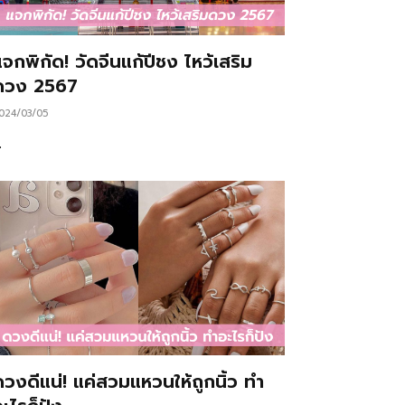
จกพิกัด! วัดจีนแก้ปีชง ไหว้เสริม
ดวง 2567
024/03/05
…
ดวงดีแน่! แค่สวมแหวนให้ถูกนิ้ว ทำ