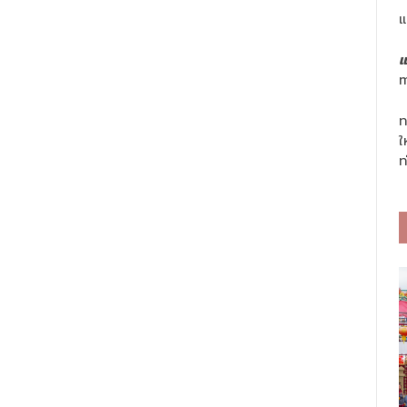
แ
แ
m
ท
ใ
ท