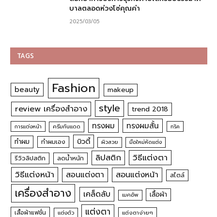
บาลตลอดห่วงโซ่คุณค่า
2025/03/05
TAGS
Fashion
beauty
makeup
style
review เครื่องสำอาง
trend 2018
ทรงผม
ทรงผมสั้น
การแต่งหน้า
ครีมกันแดด
ทริค
บิวตี้
ทำผม
ทำผมเอง
ผิวสวย
มือใหม่หัดแต่ง
วิธีแต่งตา
ลิปสติก
รีวิวลิปสติก
ลดน้ำหนัก
วิธีแต่งหน้า
สอนแต่งหน้า
สอนแต่งตา
สไตล์
เครื่องสำอาง
เคล็ดลับ
เสื้อผ้า
เมคอัพ
แต่งตา
เสื้อผ้าแฟชั่น
แต่งตัว
แต่งตาง่ายๆ