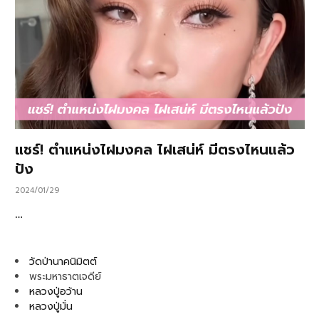
แชร์! ตำแหน่งไฝมงคล ไฝเสน่ห์ มีตรงไหนแล้ว
ปัง
2024/01/29
…
วัดป่านาคนิมิตต์
พระมหาธาตเจดีย์
หลวงปู่อว้าน
หลวงปู่มั่น