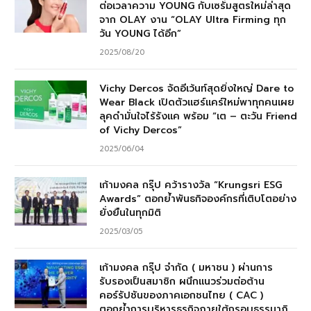
ต่อเวลาความ YOUNG กับเซรั่มสูตรใหม่ล่าสุด
จาก OLAY งาน “OLAY Ultra Firming ทุก
วัน YOUNG ได้อีก”
2025/08/20
Vichy Dercos จัดอีเว้นท์สุดยิ่งใหญ่ Dare to
Wear Black เปิดตัวแฮร์แคร์ใหม่พาทุกคนเผย
ลุคดำมั่นใจไร้รังแค พร้อม “เต – ตะวัน Friend
of Vichy Dercos”
2025/06/04
เก้ามงคล กรุ๊ป คว้ารางวัล “Krungsri ESG
Awards” ตอกย้ำพันธกิจองค์กรที่เติบโตอย่าง
ยั่งยืนในทุกมิติ
2025/03/05
เก้ามงคล กรุ๊ป จำกัด ( มหาชน ) ผ่านการ
รับรองเป็นสมาชิก ผนึกแนวร่วมต่อต้าน
คอร์รัปชันของภาคเอกชนไทย ( CAC )
ตอกย้ำการบริหารธุรกิจภายใต้กรอบธรรมาภิ