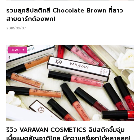
รวมลุคลิปสติกสี Chocolate Brown ที่สาว
สายดาร์กต้องพก!
2018/09/07
BEAUTY
รีวิว VARAVAN COSMETICS ลิปสติกจิ้มจุ่ม
เนื้อแมตสัญชาติไทย มีความครีเอทได้หลายลุค!