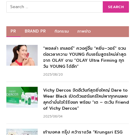
PR
BRAND PR
กิจกรรม
ภาพข่าว
“พอลล่า เทเลอร์” ควงคู่จิ้น “หยิ่น–วอร์” ชวน
ต่อเวลาความ YOUNG กับเซรั่มสูตรใหม่ล่าสุด
จาก OLAY งาน “OLAY Ultra Firming ทุก
วัน YOUNG ได้อีก”
2025/08/20
Vichy Dercos จัดอีเว้นท์สุดยิ่งใหญ่ Dare to
Wear Black เปิดตัวแฮร์แคร์ใหม่พาทุกคนเผย
ลุคดำมั่นใจไร้รังแค พร้อม “เต – ตะวัน Friend
of Vichy Dercos”
2025/06/04
เก้ามงคล กรุ๊ป คว้ารางวัล “Krungsri ESG