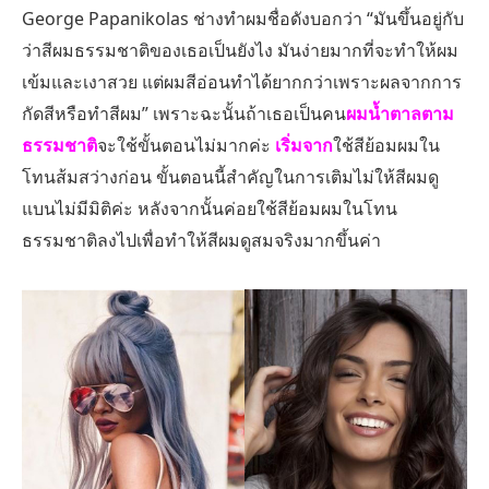
George Papanikolas ช่างทำผมชื่อดังบอกว่า “มันขึ้นอยู่กับ
ว่าสีผมธรรมชาติของเธอเป็นยังไง มันง่ายมากที่จะทำให้ผม
เข้มและเงาสวย แต่ผมสีอ่อนทำได้ยากกว่าเพราะผลจากการ
กัดสีหรือทำสีผม” เพราะฉะนั้นถ้าเธอเป็นคน
ผมน้ำตาลตาม
ธรรมชาติ
จะใช้ขั้นตอนไม่มากค่ะ
เริ่มจาก
ใช้สีย้อมผมใน
โทนส้มสว่างก่อน ขั้นตอนนี้สำคัญในการเติมไม่ให้สีผมดู
แบนไม่มีมิติค่ะ หลังจากนั้นค่อยใช้สีย้อมผมในโทน
ธรรมชาติลงไปเพื่อทำให้สีผมดูสมจริงมากขึ้นค่า