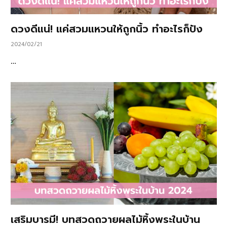
ดวงดีแน่! แค่สวมแหวนให้ถูกนิ้ว ทำอะไรก็ปัง
2024/02/21
…
เสริมบารมี! บทสวดถวายผลไม้หิ้งพระในบ้าน