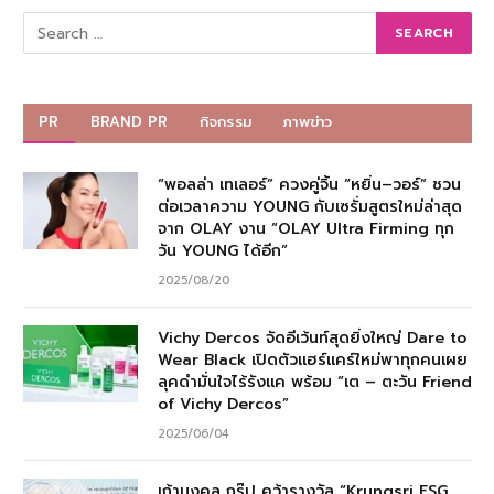
PR
BRAND PR
กิจกรรม
ภาพข่าว
“พอลล่า เทเลอร์” ควงคู่จิ้น “หยิ่น–วอร์” ชวน
ต่อเวลาความ YOUNG กับเซรั่มสูตรใหม่ล่าสุด
จาก OLAY งาน “OLAY Ultra Firming ทุก
วัน YOUNG ได้อีก”
2025/08/20
Vichy Dercos จัดอีเว้นท์สุดยิ่งใหญ่ Dare to
Wear Black เปิดตัวแฮร์แคร์ใหม่พาทุกคนเผย
ลุคดำมั่นใจไร้รังแค พร้อม “เต – ตะวัน Friend
of Vichy Dercos”
2025/06/04
เก้ามงคล กรุ๊ป คว้ารางวัล “Krungsri ESG