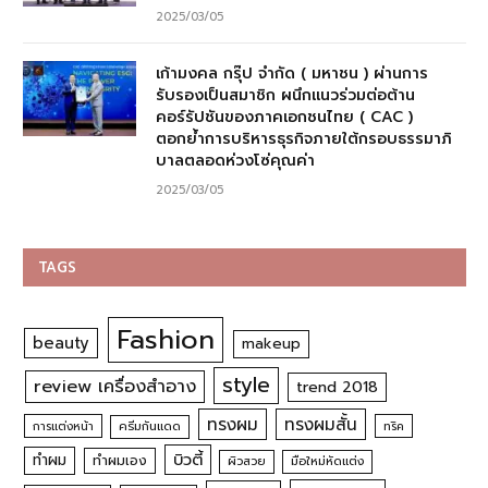
2025/03/05
เก้ามงคล กรุ๊ป จำกัด ( มหาชน ) ผ่านการ
รับรองเป็นสมาชิก ผนึกแนวร่วมต่อต้าน
คอร์รัปชันของภาคเอกชนไทย ( CAC )
ตอกย้ำการบริหารธุรกิจภายใต้กรอบธรรมาภิ
บาลตลอดห่วงโซ่คุณค่า
2025/03/05
TAGS
Fashion
beauty
makeup
style
review เครื่องสำอาง
trend 2018
ทรงผม
ทรงผมสั้น
การแต่งหน้า
ครีมกันแดด
ทริค
บิวตี้
ทำผม
ทำผมเอง
ผิวสวย
มือใหม่หัดแต่ง