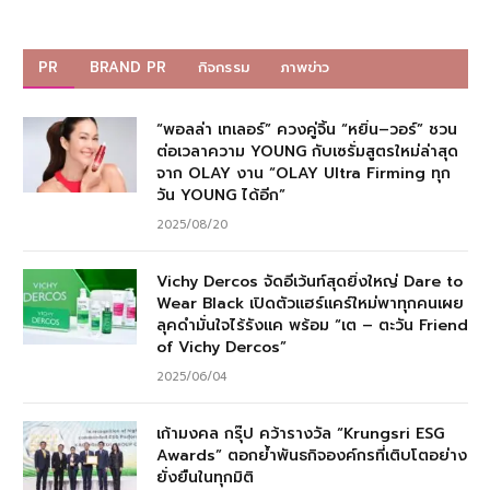
PR
BRAND PR
กิจกรรม
ภาพข่าว
“พอลล่า เทเลอร์” ควงคู่จิ้น “หยิ่น–วอร์” ชวน
ต่อเวลาความ YOUNG กับเซรั่มสูตรใหม่ล่าสุด
จาก OLAY งาน “OLAY Ultra Firming ทุก
วัน YOUNG ได้อีก”
2025/08/20
Vichy Dercos จัดอีเว้นท์สุดยิ่งใหญ่ Dare to
Wear Black เปิดตัวแฮร์แคร์ใหม่พาทุกคนเผย
ลุคดำมั่นใจไร้รังแค พร้อม “เต – ตะวัน Friend
of Vichy Dercos”
2025/06/04
เก้ามงคล กรุ๊ป คว้ารางวัล “Krungsri ESG
Awards” ตอกย้ำพันธกิจองค์กรที่เติบโตอย่าง
ยั่งยืนในทุกมิติ