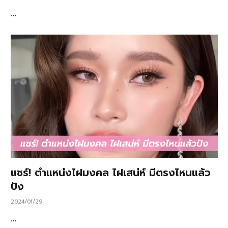
…
แชร์! ตำแหน่งไฝมงคล ไฝเสน่ห์ มีตรงไหนแล้ว
ปัง
2024/01/29
…