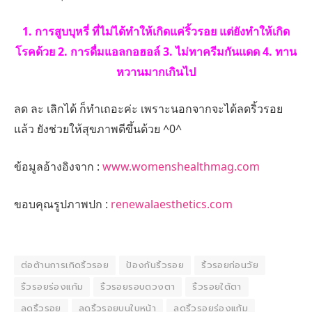
1. การสูบบุหรี่ ที่ไม่ได้ทำให้เกิดแค่ริ้วรอย แต่ยังทำให้เกิด
โรคด้วย 2. การดื่มแอลกอฮอล์ 3. ไม่ทาครีมกันแดด 4. ทาน
หวานมากเกินไป
ลด ละ เลิกได้ ก็ทำเถอะค่ะ เพราะนอกจากจะได้ลดริ้วรอย
แล้ว ยังช่วยให้สุขภาพดีขึ้นด้วย ^0^
ข้อมูลอ้างอิงจาก :
www.womenshealthmag.com
ขอบคุณรูปภาพปก :
renewalaesthetics.com
ต่อต้านการเกิดริ้วรอย
ป้องกันริ้วรอย
ริ้วรอยก่อนวัย
ริ้วรอยร่องแก้ม
ริ้วรอยรอบดวงตา
ริ้วรอยใต้ตา
ลดริ้วรอย
ลดริ้วรอยบนใบหน้า
ลดริ้วรอยร่องแก้ม