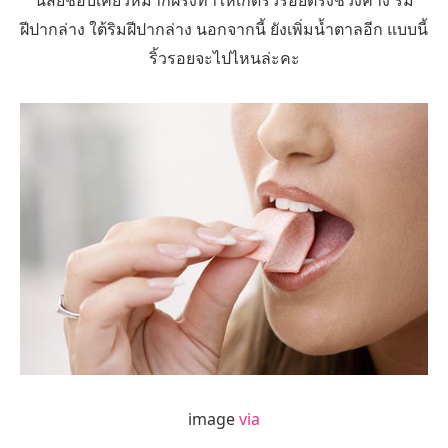
นิสัยชอบเคี้ยวหมากฝรั่งทำให้เกิดริ้วรอยตรงช่วงคาง ริม
ฝีปากล่าง ใต้ริมฝีปากล่าง นอกจากนี้ ยังเพิ่มน้ำตาลอีก แบบนี้
ริ้วรอยจะไปไหนล่ะคะ
image
via