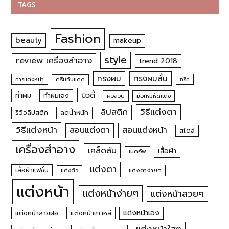
TAGS
Fashion
beauty
makeup
style
review เครื่องสำอาง
trend 2018
ทรงผม
ทรงผมสั้น
การแต่งหน้า
ครีมกันแดด
ทริค
บิวตี้
ทำผม
ทำผมเอง
ผิวสวย
มือใหม่หัดแต่ง
วิธีแต่งตา
ลิปสติก
รีวิวลิปสติก
ลดน้ำหนัก
วิธีแต่งหน้า
สอนแต่งหน้า
สอนแต่งตา
สไตล์
เครื่องสำอาง
เคล็ดลับ
เสื้อผ้า
เมคอัพ
แต่งตา
เสื้อผ้าแฟชั่น
แต่งตัว
แต่งตาง่ายๆ
แต่งหน้า
แต่งหน้าง่ายๆ
แต่งหน้าสวยๆ
แต่งหน้าเอง
แต่งหน้าสายฝอ
แต่งหน้าเกาหลี