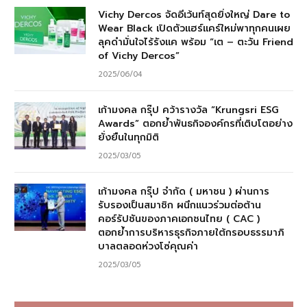
Vichy Dercos จัดอีเว้นท์สุดยิ่งใหญ่ Dare to
Wear Black เปิดตัวแฮร์แคร์ใหม่พาทุกคนเผย
ลุคดำมั่นใจไร้รังแค พร้อม “เต – ตะวัน Friend
of Vichy Dercos”
2025/06/04
เก้ามงคล กรุ๊ป คว้ารางวัล “Krungsri ESG
Awards” ตอกย้ำพันธกิจองค์กรที่เติบโตอย่าง
ยั่งยืนในทุกมิติ
2025/03/05
เก้ามงคล กรุ๊ป จำกัด ( มหาชน ) ผ่านการ
รับรองเป็นสมาชิก ผนึกแนวร่วมต่อต้าน
คอร์รัปชันของภาคเอกชนไทย ( CAC )
ตอกย้ำการบริหารธุรกิจภายใต้กรอบธรรมาภิ
บาลตลอดห่วงโซ่คุณค่า
2025/03/05