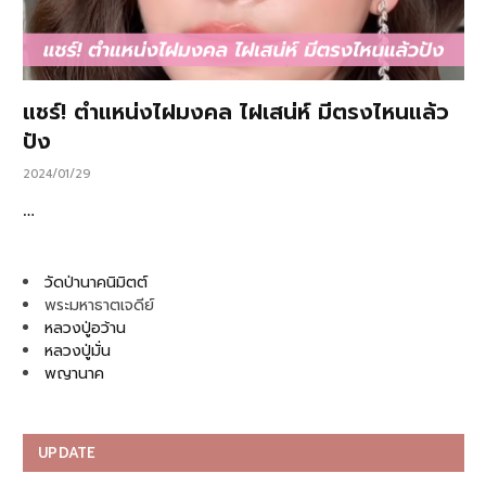
แชร์! ตำแหน่งไฝมงคล ไฝเสน่ห์ มีตรงไหนแล้ว
ปัง
2024/01/29
…
วัดป่านาคนิมิตต์
พระมหาธาตเจดีย์
หลวงปู่อว้าน
หลวงปู่มั่น
พญานาค
UPDATE