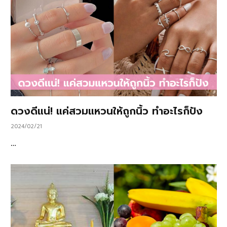
ดวงดีแน่! แค่สวมแหวนให้ถูกนิ้ว ทำอะไรก็ปัง
2024/02/21
…