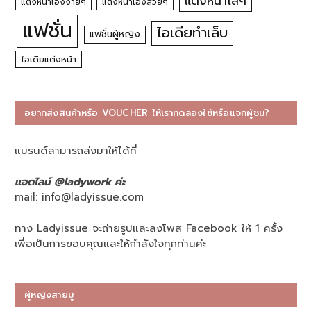
แต่งหน้าใสๆ
แต่งหน้าเองง่ายๆ
แต่งหน้าเองสวยๆ
แฟชั่น
ไอเดียทำเล็บ
แฟชั่นผู้หญิง
ไอเดียแต่งหน้า
อยากส่งสินค้าหรือ VOUCHER ให้เราทดลองใช้หรือแจกผู้ชม?
แบรนด์สามารถส่งมาให้ได้ที่
แอดไลน์ @ladywork ค่ะ
mail:
info@ladyissue.com
ทาง Ladyissue จะถ่ายรูปและลงโพส Facebook ให้ 1 ครั้ง
เพื่อเป็นการขอบคุณและให้กำลังใจทุกท่านค่ะ
ผู้หญิงสายมู