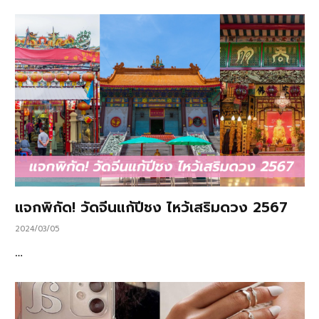
แจกพิกัด! วัดจีนแก้ปีชง ไหว้เสริมดวง 2567
2024/03/05
…