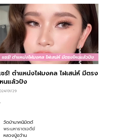
แชร์! ตำแหน่งไฝมงคล ไฝเสน่ห์ มีตรง
ไหนแล้วปัง
024/01/29
…
วัดป่านาคนิมิตต์
พระมหาธาตเจดีย์
หลวงปู่อว้าน