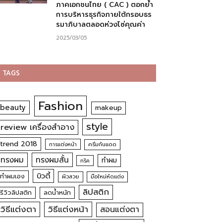
ภาคเอกชนไทย ( CAC ) ตอกย้ำ
การบริหารธุรกิจภายใต้กรอบธร
รมาภิบาลตลอดห่วงโซ่คุณค่า
2025/03/05
TAGS
Fashion
beauty
makeup
style
review เครื่องสำอาง
trend 2018
การแต่งหน้า
ครีมกันแดด
ทรงผม
ทรงผมสั้น
ทำผม
ทริค
บิวตี้
ทำผมเอง
ผิวสวย
มือใหม่หัดแต่ง
ลิปสติก
รีวิวลิปสติก
ลดน้ำหนัก
วิธีแต่งตา
วิธีแต่งหน้า
สอนแต่งตา