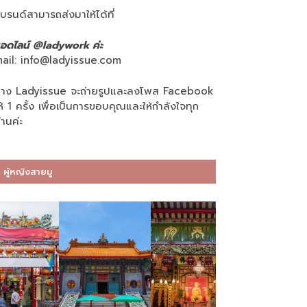
บรนด์สามารถส่งมาให้ได้ที่
อดไลน์ @ladywork ค่ะ
ail:
info@ladyissue.com
าง Ladyissue จะถ่ายรูปและลงโพส Facebook
ห้ 1 ครั้ง เพื่อเป็นการขอบคุณและให้กำลังใจทุก
่านค่ะ
ผู้หญิงสายมู