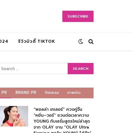
SUBSCRIBE
2024
รีวิวบิวตี้ TIKTOK
PR
BRAND PR
กิจกรรม
ภาพข่าว
“พอลล่า เทเลอร์” ควงคู่จิ้น
“หยิ่น–วอร์” ชวนต่อเวลาความ
YOUNG กับเซรั่มสูตรใหม่ล่าสุด
จาก OLAY งาน “OLAY Ultra