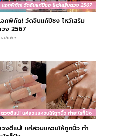
จกพิกัด! วัดจีนแก้ปีชง ไหว้เสริม
ดวง 2567
024/03/05
…
ดวงดีแน่! แค่สวมแหวนให้ถูกนิ้ว ทำ