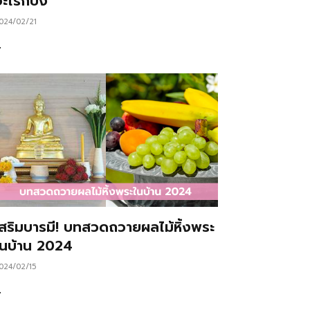
ะไรก็ปัง
024/02/21
…
เสริมบารมี! บทสวดถวายผลไม้หิ้งพระ
ในบ้าน 2024
024/02/15
…