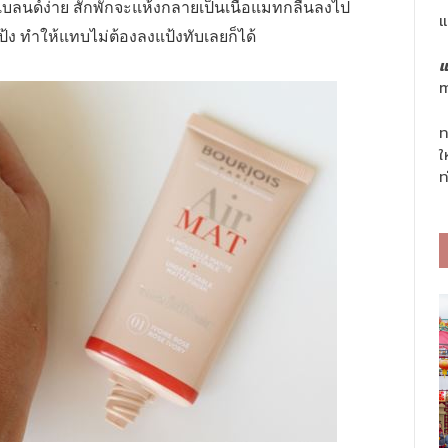
เบลนด์ง่าย สักพักจะแห้งกลายเป็นเนื้อแมทกลืนลงไป
แ
แป้ง ทำให้แทบไม่ต้องลงแป้งทับเลยก็ได้
แ
m
ท
ใ
ท