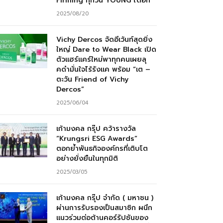
Firming ทุกวัน YOUNG ได้อีก”
2025/08/20
Vichy Dercos จัดอีเว้นท์สุดยิ่ง
ใหญ่ Dare to Wear Black เปิด
ตัวแฮร์แคร์ใหม่พาทุกคนเผยลุ
คดำมั่นใจไร้รังแค พร้อม “เต –
ตะวัน Friend of Vichy
Dercos”
2025/06/04
เก้ามงคล กรุ๊ป คว้ารางวัล
“Krungsri ESG Awards”
ตอกย้ำพันธกิจองค์กรที่เติบโต
อย่างยั่งยืนในทุกมิติ
2025/03/05
เก้ามงคล กรุ๊ป จำกัด ( มหาชน )
ผ่านการรับรองเป็นสมาชิก ผนึก
แนวร่วมต่อต้านคอร์รัปชันของ