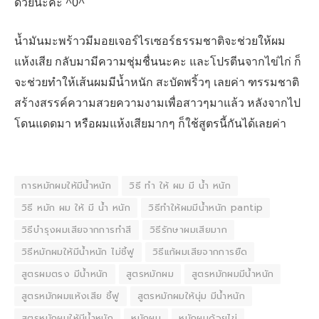
ด้วยนะคะ ^0^
น้ำมันมะพร้าวมีมอยเจอร์ไรเซอร์ธรรมชาติจะช่วยให้ผม
แห้งเสีย กลับมามีความชุ่มชื่นนะคะ และโปรตีนจากไข่ไก่ ก็
จะช่วยทำให้เส้นผมมีน้ำหนัก สะบัดพริ้วๆ เลยค่า ฑรรมชาติ
สร้างสรรค์ความสวยความงามเพื่อสาวๆมาแล้ว หลังจากไป
โดนแดดมา หรือผมแห้งเสียมากๆ ก็ใช้สูตรนี้กันได้เลยค่า
การหมักผมให้มีน้ําหนัก
วิธี ทํา ให้ ผม มี น้ํา หนัก
วิธี หมัก ผม ให้ มี น้ํา หนัก
วิธีทําให้ผมมีน้ําหนัก pantip
วิธีบํารุงผมเสียจากการทําสี
วิธีรักษาผมเสียมาก
วิธีหมักผมให้มีน้ําหนัก ไม่ชี้ฟู
วิธีแก้ผมเสียจากการยืด
สูตรผมตรง มีน้ําหนัก
สูตรหมักผม
สูตรหมักผมมีน้ําหนัก
สูตรหมักผมแห้งเสีย ชี้ฟู
สูตรหมักผมให้นุ่ม มีน้ําหนัก
สูตรหมักผมให้มีน้ําหนัก
หมักผม
หมักผมด้วยไข่