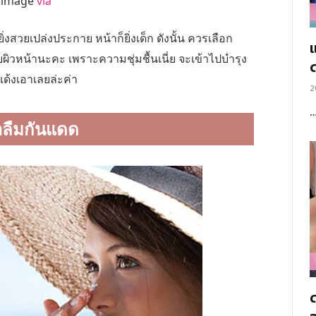
image
via
ิ่งสวยเปล่งประกาย หน้าก็ยิ่งเด็ก ดังนั้น ควรเลือก
แ
ับผิวหน้านะคะ เพราะความชุ่มชื้นเนี่ย จะเข้าไปบำรุง
เด้งเอาเลยล่ะค่า
2
าลืมกันแดด