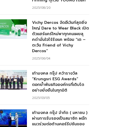
Firming ทุกวัน YOUNG ได้อีก”
2025/08/20
Vichy Dercos จัดอีเว้นท์สุดยิ่ง
ใหญ่ Dare to Wear Black เปิด
ตัวแฮร์แคร์ใหม่พาทุกคนเผยลุ
คดำมั่นใจไร้รังแค พร้อม “เต –
ตะวัน Friend of Vichy
Dercos”
2025/06/04
เก้ามงคล กรุ๊ป คว้ารางวัล
“Krungsri ESG Awards”
ตอกย้ำพันธกิจองค์กรที่เติบโต
อย่างยั่งยืนในทุกมิติ
2025/03/05
เก้ามงคล กรุ๊ป จำกัด ( มหาชน )
ผ่านการรับรองเป็นสมาชิก ผนึก
แนวร่วมต่อต้านคอร์รัปชันของ