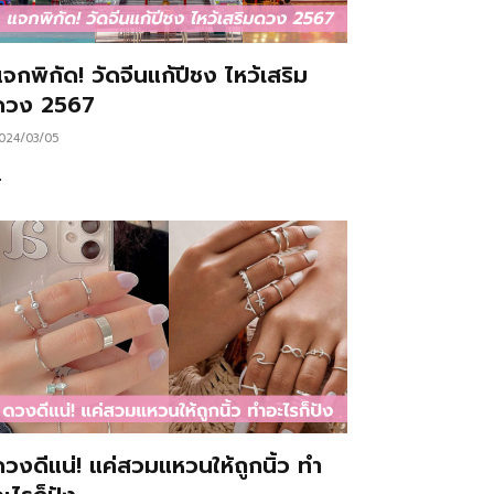
จกพิกัด! วัดจีนแก้ปีชง ไหว้เสริม
ดวง 2567
024/03/05
…
ดวงดีแน่! แค่สวมแหวนให้ถูกนิ้ว ทำ