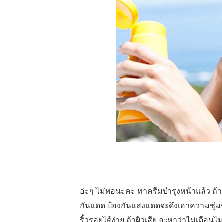
อ่ะๆ ไม่พอนะคะ ทาครีมบำรุงหน้าแล้ว ถ้
กันแดด ป้องกันแสงแดดจะดึงเอาความชุ่มชื
ริ้วรอยได้ง่าย ถ้าผิวเสีย จะหาว่าไม่เตือนไ