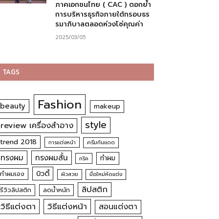
ภาคเอกชนไทย ( CAC ) ตอกย้ำ
การบริหารธุรกิจภายใต้กรอบธร
รมาภิบาลตลอดห่วงโซ่คุณค่า
2025/03/05
TAGS
Fashion
beauty
makeup
style
review เครื่องสำอาง
trend 2018
การแต่งหน้า
ครีมกันแดด
ทรงผม
ทรงผมสั้น
ทำผม
ทริค
บิวตี้
ทำผมเอง
ผิวสวย
มือใหม่หัดแต่ง
ลิปสติก
รีวิวลิปสติก
ลดน้ำหนัก
วิธีแต่งตา
วิธีแต่งหน้า
สอนแต่งตา