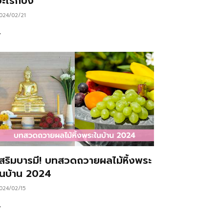
ะไรก็ปัง
024/02/21
…
เสริมบารมี! บทสวดถวายผลไม้หิ้งพระ
ในบ้าน 2024
024/02/15
…