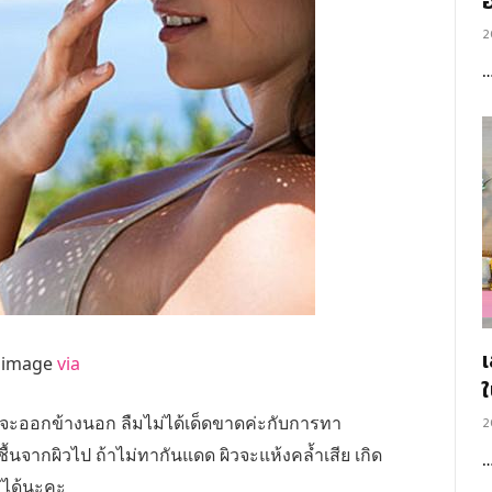
อ
2
image
via
าจะออกข้างนอก ลืมไม่ได้เด็ดขาดค่ะกับการทา
2
้นจากผิวไป ถ้าไม่ทากันแดด ผิวจะแห้งคล้ำเสีย เกิด
ม่ได้นะคะ