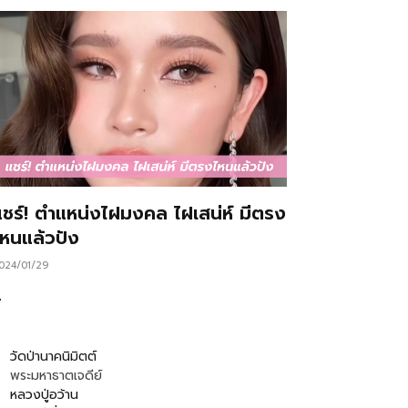
แชร์! ตำแหน่งไฝมงคล ไฝเสน่ห์ มีตรง
ไหนแล้วปัง
024/01/29
…
วัดป่านาคนิมิตต์
พระมหาธาตเจดีย์
หลวงปู่อว้าน