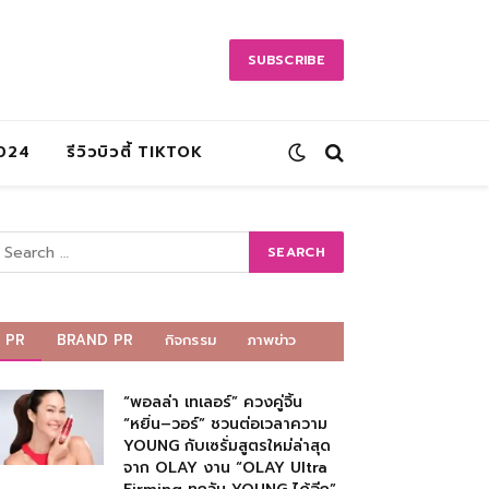
SUBSCRIBE
2024
รีวิวบิวตี้ TIKTOK
PR
BRAND PR
กิจกรรม
ภาพข่าว
“พอลล่า เทเลอร์” ควงคู่จิ้น
“หยิ่น–วอร์” ชวนต่อเวลาความ
YOUNG กับเซรั่มสูตรใหม่ล่าสุด
จาก OLAY งาน “OLAY Ultra