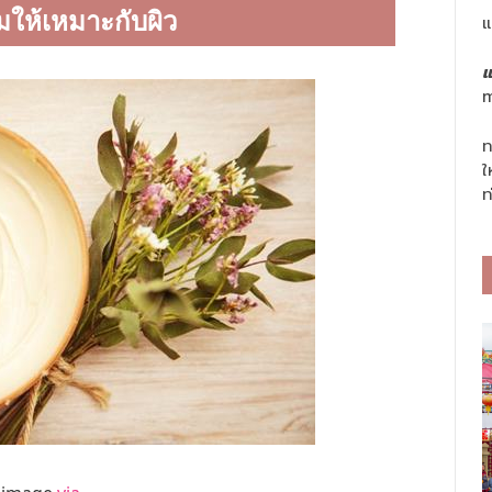
มให้เหมาะกับผิว
แ
แ
m
ท
ใ
ท