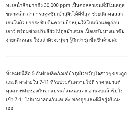
ทะเลน้ำลึกมากถึง 30,000 ppm เป็นคอลลาเจนที่มีโมเลกุล
ขนาดเล็ก สามารถดูดซึมเข้าสู่ผิวได้ดีที่สุด ช่วยเติมคอลลา
เจนในผิว ยกกระชับ คืนความยืดหยุ่นให้ใบหน้าแลดูอ่อน
เยาว์ พร้อมช่วยปรับสีผิวให้ดูสม่ำเสมอ เนื้อเซรั่มบางเบาซึม
ง่ายกลิ่นหอม ใช้แล้วผิวจะนุ่มๆ รู้สึกว่าชุ่มชื้นขึ้นด้วยค่ะ
ทั้งหมดนี้คือ 5 อันดับผลิตภัณฑ์บำรุงผิวขวัญใจสาวๆ ของถูก
และดี หาง่ายใน 7-11 ที่รับประกันความใช้ดี ราคาเบาแต่
คุณภาพคับซองกันทุกแบรนด์แน่นอนค่ะ อ่านจบแล้วรีบวิ่ง
เข้า 7-11 ไปหามาลองกันเลยค่ะ ของถูกและดีมีอยู่จริงนะ
เออ