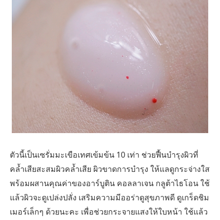
ตัวนี้เป็นเซรั่มมะเขือเทศเข้มข้น 10 เท่า ช่วยฟื้นบำรุงผิวที่
คล้ำเสียสะสมผิวคล้ำเสีย ผิวขาดการบำรุง ให้แลดูกระจ่างใส
พร้อมผสานคุณค่าของอาร์บูติน คอลลาเจน กลูต้าไธโอน ใช้
แล้วผิวจะดูเปล่งปลั่ง เสริมความมีออร่าดูสุขภาพดี ดูเกร็ดชิม
เมอร์เล็กๆ ด้วยนะคะ เพื่อช่วยกระจายแสงให้ใบหน้า ใช้แล้ว