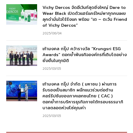
Vichy Dercos จัดอีเว้นท์สุดยิ่งใหญ่ Dare to
Wear Black เปิดตัวแฮร์แคร์ใหม่พาทุกคนเผย
ลุคดำมั่นใจไร้รังแค พร้อม “เต – ตะวัน Friend
of Vichy Dercos”
2025/06/04
เก้ามงคล กรุ๊ป คว้ารางวัล “Krungsri ESG
Awards” ตอกย้ำพันธกิจองค์กรที่เติบโตอย่าง
ยั่งยืนในทุกมิติ
2025/03/05
เก้ามงคล กรุ๊ป จำกัด ( มหาชน ) ผ่านการ
รับรองเป็นสมาชิก ผนึกแนวร่วมต่อต้าน
คอร์รัปชันของภาคเอกชนไทย ( CAC )
ตอกย้ำการบริหารธุรกิจภายใต้กรอบธรรมาภิ
บาลตลอดห่วงโซ่คุณค่า
2025/03/05