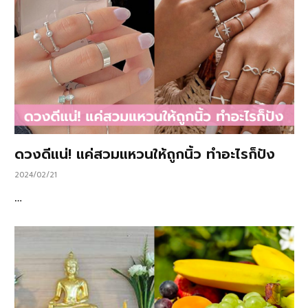
ดวงดีแน่! แค่สวมแหวนให้ถูกนิ้ว ทำอะไรก็ปัง
2024/02/21
…