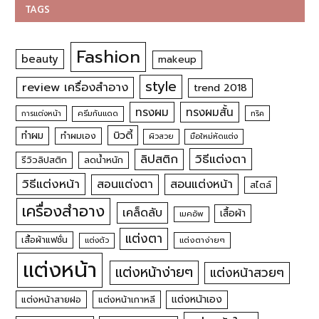
TAGS
Fashion
beauty
makeup
style
review เครื่องสำอาง
trend 2018
ทรงผม
ทรงผมสั้น
การแต่งหน้า
ครีมกันแดด
ทริค
บิวตี้
ทำผม
ทำผมเอง
ผิวสวย
มือใหม่หัดแต่ง
วิธีแต่งตา
ลิปสติก
รีวิวลิปสติก
ลดน้ำหนัก
วิธีแต่งหน้า
สอนแต่งหน้า
สอนแต่งตา
สไตล์
เครื่องสำอาง
เคล็ดลับ
เสื้อผ้า
เมคอัพ
แต่งตา
เสื้อผ้าแฟชั่น
แต่งตัว
แต่งตาง่ายๆ
แต่งหน้า
แต่งหน้าง่ายๆ
แต่งหน้าสวยๆ
แต่งหน้าเอง
แต่งหน้าสายฝอ
แต่งหน้าเกาหลี