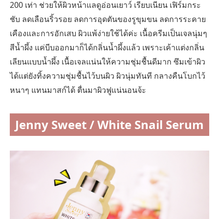
200 เท่า ช่วยให้ผิวหน้าแลดูอ่อนเยาว์ เรียบเนียน เฟิร์มกระ
ชับ ลดเลือนริ้วรอย ลดการอุดตันของรูขุมขน ลดการระคาย
เคืองและการอักเสบ ผิวแพ้ง่ายใช้ได้ค่ะ เนื้อครีมเป็นเจลนุ่มๆ
สีน้ำผึ้ง แค่บีบออกมาก็ได้กลิ่นน้ำผึ้งแล้ว เพราะเค้าแต่งกลิ่น
เลียนแบบน้ำผึ้ง เนื้อเจลแน่นให้ความชุ่มชื้นดีมาก ซึมเข้าผิว
ได้แต่ยังทิ้งความชุ่มชื้นไว้บนผิว ผิวนุ่มทันที กลางคืนโบกไว้
หนาๆ แทนมาสก์ได้ ตื่นมาผิวฟูแน่นอนจ้ะ
Jenny Sweet / White Snail Serum