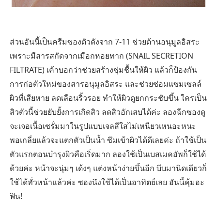
ส่วนอันนี้เป็นครีมซองตัวดังจาก 7-11 ช่วยต้านอนุมูลอิสระ
เพราะมีสารสกัดจากเมือกหอยทาก (SNAIL SECRETION
FILTRATE) เค้าบอกว่าช่วยสร้างชุ่มชื้นให้ผิว แล้วก็ป้องกัน
การก่อตัวใหม่ของสารอนุมูลอิสระ และช่วยซ่อมแซมเซลล์
ผิวที่เสียหาย ลดเลือนริ้วรอย ทำให้ผิวดูยกกระชับขึ้น ใครเป็น
สิวตัวนี้ช่วยยับยั้งการเกิดสิว ลดสิวอักเสบได้ค่ะ ลองฉีกซองดู
จะเจอเนื้อเซรั่มมาในรูปแบบเจลสีใสไม่เหนียวเหนอะหนะ
พอเกลี่ยแล้วจะแตกตัวเป็นน้ำ ซึมเข้าผิวได้ดีเลยค่ะ ถ้าใช้เป็น
ตัวแรกตอนบำรุงผิวคือเริ่ดมาก ลองใช้เป็นเบสเมคอัพก็ใช้ได้
ด้วยค่ะ หน้าจะนุ่มๆ เด้งๆ แต่งหน้าง่ายขึ้นอีก บีบมานิดเดียวก็
ใช้ได้ทั่วหน้าแล้วค่ะ ซองนึงใช้ได้เป็นอาทิตย์เลย อันนี้คุ้มอะ
ฟิน!