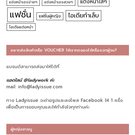
แต่งหน้าใสๆ
แต่งหน้าเองง่ายๆ
แต่งหน้าเองสวยๆ
แฟชั่น
ไอเดียทำเล็บ
แฟชั่นผู้หญิง
ไอเดียแต่งหน้า
อยากส่งสินค้าหรือ VOUCHER ให้เราทดลองใช้หรือแจกผู้ชม?
แบรนด์สามารถส่งมาให้ได้ที่
แอดไลน์ @ladywork ค่ะ
mail:
info@ladyissue.com
ทาง Ladyissue จะถ่ายรูปและลงโพส Facebook ให้ 1 ครั้ง
เพื่อเป็นการขอบคุณและให้กำลังใจทุกท่านค่ะ
ผู้หญิงสายมู