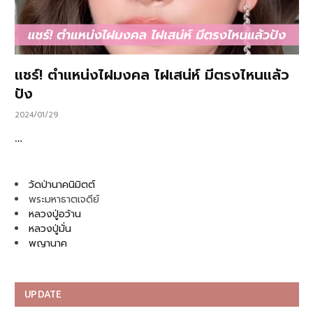
แชร์! ตำแหน่งไฝมงคล ไฝเสน่ห์ มีตรงไหนแล้ว
ปัง
2024/01/29
…
วัดป่านาคนิมิตต์
พระมหาธาตเจดีย์
หลวงปู่อว้าน
หลวงปู่มั่น
พญานาค
UPDATE