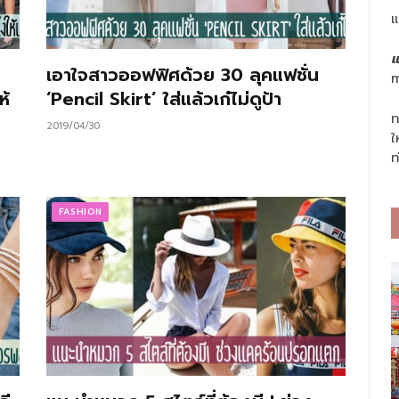
แ
แ
เอาใจสาวออฟฟิศด้วย 30 ลุคแฟชั่น
m
ห้
‘Pencil Skirt’ ใส่แล้วเก๋ไม่ดูป้า
ท
2019/04/30
ใ
ท
FASHION