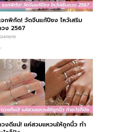
จกพิกัด! วัดจีนแก้ปีชง ไหว้เสริม
ดวง 2567
024/03/05
…
ดวงดีแน่! แค่สวมแหวนให้ถูกนิ้ว ทำ