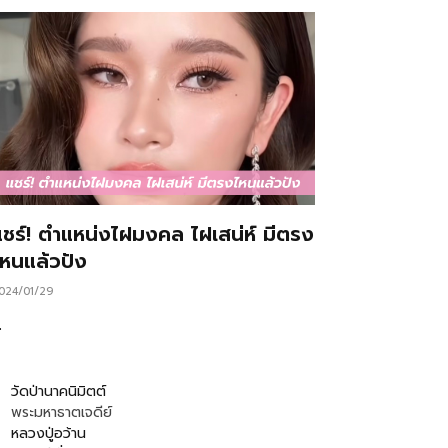
แชร์! ตำแหน่งไฝมงคล ไฝเสน่ห์ มีตรง
ไหนแล้วปัง
024/01/29
…
วัดป่านาคนิมิตต์
พระมหาธาตเจดีย์
หลวงปู่อว้าน