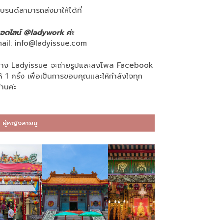
บรนด์สามารถส่งมาให้ได้ที่
อดไลน์ @ladywork ค่ะ
ail:
info@ladyissue.com
าง Ladyissue จะถ่ายรูปและลงโพส Facebook
ห้ 1 ครั้ง เพื่อเป็นการขอบคุณและให้กำลังใจทุก
่านค่ะ
ผู้หญิงสายมู