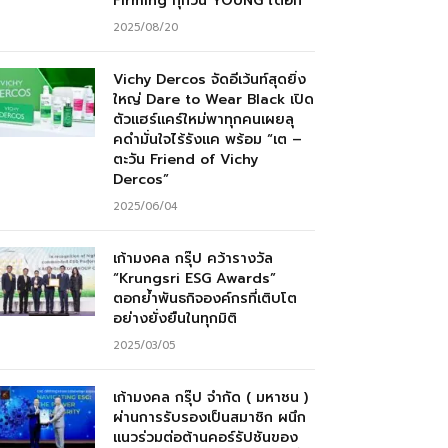
Firming ทุกวัน YOUNG ได้อีก”
2025/08/20
Vichy Dercos จัดอีเว้นท์สุดยิ่ง
ใหญ่ Dare to Wear Black เปิด
ตัวแฮร์แคร์ใหม่พาทุกคนเผยลุ
คดำมั่นใจไร้รังแค พร้อม “เต –
ตะวัน Friend of Vichy
Dercos”
2025/06/04
เก้ามงคล กรุ๊ป คว้ารางวัล
“Krungsri ESG Awards”
ตอกย้ำพันธกิจองค์กรที่เติบโต
อย่างยั่งยืนในทุกมิติ
2025/03/05
เก้ามงคล กรุ๊ป จำกัด ( มหาชน )
ผ่านการรับรองเป็นสมาชิก ผนึก
แนวร่วมต่อต้านคอร์รัปชันของ