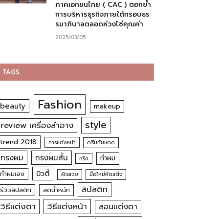
ภาคเอกชนไทย ( CAC ) ตอกย้ำ
การบริหารธุรกิจภายใต้กรอบธร
รมาภิบาลตลอดห่วงโซ่คุณค่า
2025/03/05
TAGS
Fashion
beauty
makeup
style
review เครื่องสำอาง
trend 2018
การแต่งหน้า
ครีมกันแดด
ทรงผม
ทรงผมสั้น
ทำผม
ทริค
บิวตี้
ทำผมเอง
ผิวสวย
มือใหม่หัดแต่ง
ลิปสติก
รีวิวลิปสติก
ลดน้ำหนัก
วิธีแต่งตา
วิธีแต่งหน้า
สอนแต่งตา