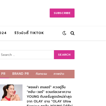
SUBSCRIBE
2024
รีวิวบิวตี้ TIKTOK
PR
BRAND PR
กิจกรรม
ภาพข่าว
“พอลล่า เทเลอร์” ควงคู่จิ้น
“หยิ่น–วอร์” ชวนต่อเวลาความ
YOUNG กับเซรั่มสูตรใหม่ล่าสุด
จาก OLAY งาน “OLAY Ultra