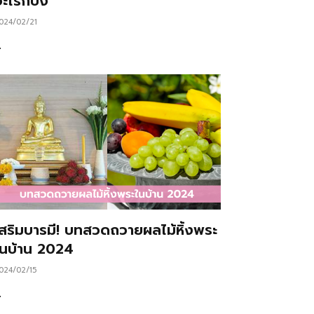
ะไรก็ปัง
024/02/21
…
เสริมบารมี! บทสวดถวายผลไม้หิ้งพระ
ในบ้าน 2024
024/02/15
…