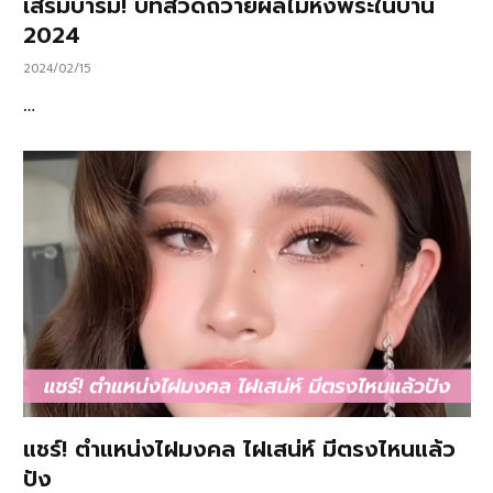
เสริมบารมี! บทสวดถวายผลไม้หิ้งพระในบ้าน
2024
2024/02/15
…
แชร์! ตำแหน่งไฝมงคล ไฝเสน่ห์ มีตรงไหนแล้ว
ปัง