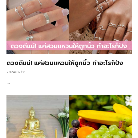
ดวงดีแน่! แค่สวมแหวนให้ถูกนิ้ว ทำอะไรก็ปัง
2024/02/21
…