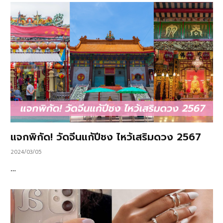
แจกพิกัด! วัดจีนแก้ปีชง ไหว้เสริมดวง 2567
2024/03/05
…