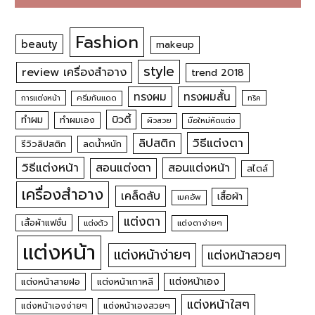
Fashion
beauty
makeup
style
review เครื่องสำอาง
trend 2018
ทรงผม
ทรงผมสั้น
การแต่งหน้า
ครีมกันแดด
ทริค
บิวตี้
ทำผม
ทำผมเอง
ผิวสวย
มือใหม่หัดแต่ง
วิธีแต่งตา
ลิปสติก
รีวิวลิปสติก
ลดน้ำหนัก
วิธีแต่งหน้า
สอนแต่งหน้า
สอนแต่งตา
สไตล์
เครื่องสำอาง
เคล็ดลับ
เสื้อผ้า
เมคอัพ
แต่งตา
เสื้อผ้าแฟชั่น
แต่งตัว
แต่งตาง่ายๆ
แต่งหน้า
แต่งหน้าง่ายๆ
แต่งหน้าสวยๆ
แต่งหน้าเอง
แต่งหน้าสายฝอ
แต่งหน้าเกาหลี
แต่งหน้าใสๆ
แต่งหน้าเองง่ายๆ
แต่งหน้าเองสวยๆ