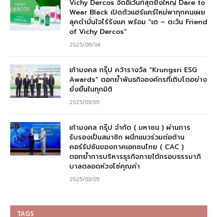
Vichy Dercos จัดอีเว้นท์สุดยิ่งใหญ่ Dare to
Wear Black เปิดตัวแฮร์แคร์ใหม่พาทุกคนเผย
ลุคดำมั่นใจไร้รังแค พร้อม “เต – ตะวัน Friend
of Vichy Dercos”
2025/06/04
เก้ามงคล กรุ๊ป คว้ารางวัล “Krungsri ESG
Awards” ตอกย้ำพันธกิจองค์กรที่เติบโตอย่าง
ยั่งยืนในทุกมิติ
2025/03/05
เก้ามงคล กรุ๊ป จำกัด ( มหาชน ) ผ่านการ
รับรองเป็นสมาชิก ผนึกแนวร่วมต่อต้าน
คอร์รัปชันของภาคเอกชนไทย ( CAC )
ตอกย้ำการบริหารธุรกิจภายใต้กรอบธรรมาภิ
บาลตลอดห่วงโซ่คุณค่า
2025/03/05
TAGS