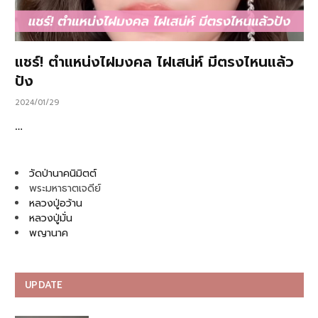
แชร์! ตำแหน่งไฝมงคล ไฝเสน่ห์ มีตรงไหนแล้ว
ปัง
2024/01/29
…
วัดป่านาคนิมิตต์
พระมหาธาตเจดีย์
หลวงปู่อว้าน
หลวงปู่มั่น
พญานาค
UPDATE