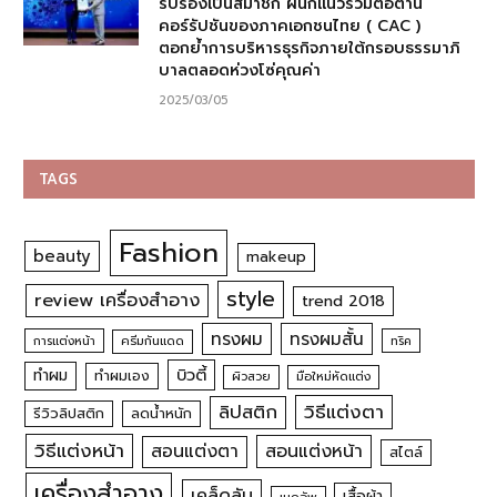
รับรองเป็นสมาชิก ผนึกแนวร่วมต่อต้าน
คอร์รัปชันของภาคเอกชนไทย ( CAC )
ตอกย้ำการบริหารธุรกิจภายใต้กรอบธรรมาภิ
บาลตลอดห่วงโซ่คุณค่า
2025/03/05
TAGS
Fashion
beauty
makeup
style
review เครื่องสำอาง
trend 2018
ทรงผม
ทรงผมสั้น
การแต่งหน้า
ครีมกันแดด
ทริค
บิวตี้
ทำผม
ทำผมเอง
ผิวสวย
มือใหม่หัดแต่ง
วิธีแต่งตา
ลิปสติก
รีวิวลิปสติก
ลดน้ำหนัก
วิธีแต่งหน้า
สอนแต่งหน้า
สอนแต่งตา
สไตล์
เครื่องสำอาง
เคล็ดลับ
เสื้อผ้า