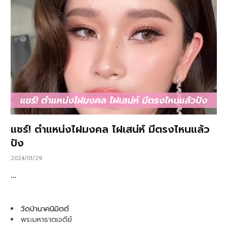
แชร์! ตำแหน่งไฝมงคล ไฝเสน่ห์ มีตรงไหนแล้ว
ปัง
2024/01/29
…
วัดป่านาคนิมิตต์
พระมหาธาตเจดีย์