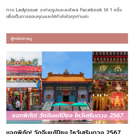
ทาง Ladyissue จะถ่ายรูปและลงโพส Facebook ให้ 1 ครั้ง
เพื่อเป็นการขอบคุณและให้กำลังใจทุกท่านค่ะ
ผู้หญิงสายมู
แจกพิกัด! วัดจีนแก้ปีชง ไหว้เสริมดวง 2567