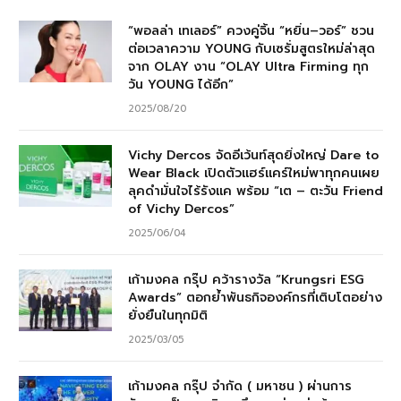
“พอลล่า เทเลอร์” ควงคู่จิ้น “หยิ่น–วอร์” ชวน
ต่อเวลาความ YOUNG กับเซรั่มสูตรใหม่ล่าสุด
จาก OLAY งาน “OLAY Ultra Firming ทุก
วัน YOUNG ได้อีก”
2025/08/20
Vichy Dercos จัดอีเว้นท์สุดยิ่งใหญ่ Dare to
Wear Black เปิดตัวแฮร์แคร์ใหม่พาทุกคนเผย
ลุคดำมั่นใจไร้รังแค พร้อม “เต – ตะวัน Friend
of Vichy Dercos”
2025/06/04
เก้ามงคล กรุ๊ป คว้ารางวัล “Krungsri ESG
Awards” ตอกย้ำพันธกิจองค์กรที่เติบโตอย่าง
ยั่งยืนในทุกมิติ
2025/03/05
เก้ามงคล กรุ๊ป จำกัด ( มหาชน ) ผ่านการ